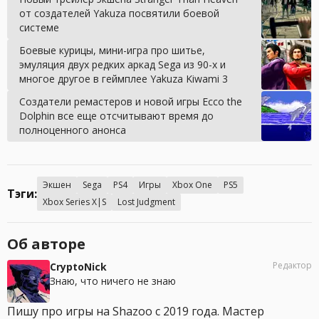
от создателей Yakuza посвятили боевой
системе
Боевые курицы, мини-игра про шитье,
эмуляция двух редких аркад Sega из 90-х и
многое другое в геймплее Yakuza Kiwami 3
Создатели ремастеров и новой игры Ecco the
Dolphin все еще отсчитывают время до
полноценного анонса
Экшен
Sega
PS4
Игры
Xbox One
PS5
Тэги:
Xbox Series X|S
Lost Judgment
Об авторе
Редактор
CryptoNick
Знаю, что ничего не знаю
Пишу про игры на Shazoo с 2019 года. Мастер