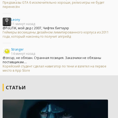
Предзаказы GTA 6 исключительно хороши, релиз игры не будет
перенесён
Leony
11 минут назад
@PoLiTiK, мой дед с 2007, Чифтек бигтауэр
Геймеры восхищены дизайном лимитированного корпуса из 2011
года, который наконец-то получит апгрейд
Stranger
14 минут назад
@zecup, не обязан. Странная позиция. Заказчики не обязаны
поставщикам....
Корейский студент сделал навигатор по тени и взлетел на первое
место в App Store
СТАТЬИ