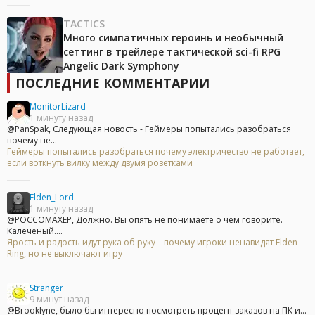
TACTICS
Много симпатичных героинь и необычный
сеттинг в трейлере тактической sci-fi RPG
Angelic Dark Symphony
ПОСЛЕДНИЕ КОММЕНТАРИИ
MonitorLizard
1 минуту назад
@PanSpak, Следующая новость - Геймеры попытались разобраться
почему не...
Геймеры попытались разобраться почему электричество не работает,
если воткнуть вилку между двумя розетками
Elden_Lord
1 минуту назад
@POCCOMAXEP, Должно. Вы опять не понимаете о чём говорите.
Калеченый....
Ярость и радость идут рука об руку – почему игроки ненавидят Elden
Ring, но не выключают игру
Stranger
9 минут назад
@Brooklyne, было бы интересно посмотреть процент заказов на ПК и...