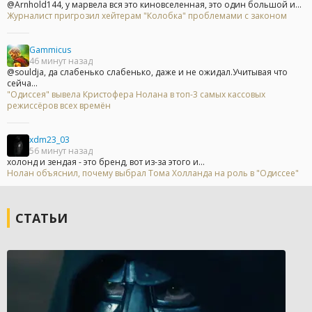
@Arnhold144, у марвела вся это киновселенная, это один большой и...
Журналист пригрозил хейтерам "Колобка" проблемами с законом
Gammicus
46 минут назад
@souldja, да слабенько слабенько, даже и не ожидал.Учитывая что
сейча...
"Одиссея" вывела Кристофера Нолана в топ-3 самых кассовых
режиссёров всех времён
xdm23_03
56 минут назад
холонд и зендая - это бренд, вот из-за этого и...
Нолан объяснил, почему выбрал Тома Холланда на роль в "Одиссее"
СТАТЬИ