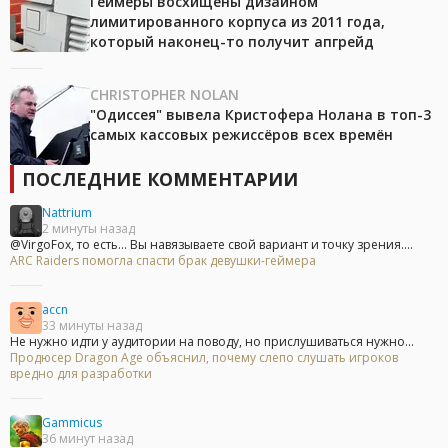
Геймеры восхищены дизайном
лимитированного корпуса из 2011 года,
который наконец-то получит апгрейд
CHRISTOPHER NOLAN
"Одиссея" вывела Кристофера Нолана в топ-3
самых кассовых режиссёров всех времён
ПОСЛЕДНИЕ КОММЕНТАРИИ
Nattrium
2 минуты назад
@VirgoFox, то есть... Вы навязываете свой вариант и точку зрения....
ARC Raiders помогла спасти брак девушки-геймера
accn
33 минуты назад
Не нужно идти у аудитории на поводу, но прислушиваться нужно...
Продюсер Dragon Age объяснил, почему слепо слушать игроков
вредно для разработки
Gammicus
36 минут назад