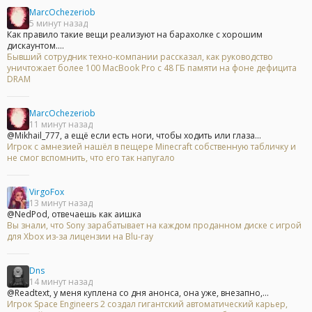
MarcOchezeriob
5 минут назад
Как правило такие вещи реализуют на барахолке с хорошим
дискаунтом....
Бывший сотрудник техно-компании рассказал, как руководство
уничтожает более 100 MacBook Pro с 48 ГБ памяти на фоне дефицита
DRAM
MarcOchezeriob
11 минут назад
@Mikhail_777, а ещё если есть ноги, чтобы ходить или глаза...
Игрок с амнезией нашёл в пещере Minecraft собственную табличку и
не смог вспомнить, что его так напугало
VirgoFox
13 минут назад
@NedPod, отвечаешь как аишка
Вы знали, что Sony зарабатывает на каждом проданном диске с игрой
для Xbox из-за лицензии на Blu-ray
Dns
14 минут назад
@Readtext, у меня куплена со дня анонса, она уже, внезапно,...
Игрок Space Engineers 2 создал гигантский автоматический карьер,