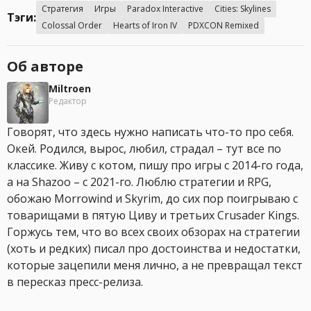
Стратегия
Игры
Paradox Interactive
Cities: Skylines
Тэги:
Colossal Order
Hearts of Iron IV
PDXCON Remixed
Об авторе
Miltroen
Редактор
Говорят, что здесь нужно написать что-то про себя.
Окей. Родился, вырос, любил, страдал – тут все по
классике. Живу с котом, пишу про игры с 2014-го года,
а на Shazoo – с 2021-го. Люблю стратегии и RPG,
обожаю Morrowind и Skyrim, до сих пор поигрываю с
товарищами в пятую Циву и третьих Crusader Kings.
Горжусь тем, что во всех своих обзорах на стратегии
(хоть и редких) писал про достоинства и недостатки,
которые зацепили меня лично, а не превращал текст
в пересказ пресс-релиза.