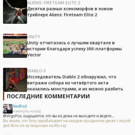
ALIENS: FIRETEAM ELITE 2
Десятки разных ксеноморфов в новом
трейлере Aliens: Fireteam Elite 2
UNITY
Unity отчиталась о лучшем квартале в
истории благодаря успеху ИИ-платформы
Vector
DIABLO II
Исследователь Diablo 2 обнаружил, что
витражи собора из четвёртого акта
оказались монстрами, и их можно разбить
ПОСЛЕДНИЕ КОММЕНТАРИИ
NedPod
4 минуты назад
@VirgoFox, ощущается, что вы из дома не выходите и ведете...
Вы знали, что Sony зарабатывает на каждом проданном диске с игрой
для Xbox из-за лицензии на Blu-ray