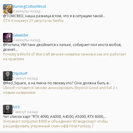
BurningCottonWool
4 минуты назад
@TOMCREO, наша разница в том, что я в ситуации такой...
GTA 6 покажут 27 августа на Netflix
zakwilder
4 минуты назад
@Fortuna, ИИ-танк джойнится к патьке, собирает пол инста мобов,
дохнет...
Почему в World of Warcraft вечная нехватка танков и как это работает
на практике
DSychoff
5 минут назад
@Red_Square, а на пикче по-твоему кто? Она должна быть в...
Ubisoft готовится заново анонсировать Beyond Good and Evil 2 с
новым названием
Art3
7 минут назад
Чет список карт "RTX 4090, A4000, A4500, A5000, RTX 6000,...
Энтузиаст потратил $900 и объединил 90 видеокарт чтобы
расшифровать утерянный спин-офф Final Fantasy 7