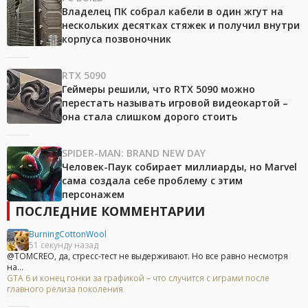
Владелец ПК собрал кабели в один жгут на
нескольких десятках стяжек и получил внутри
корпуса позвоночник
RTX 5090
Геймеры решили, что RTX 5090 можно
перестать называть игровой видеокартой –
она стала слишком дорого стоить
SPIDER-MAN: BRAND NEW DAY
Человек-Паук собирает миллиарды, но Marvel
сама создала себе проблему с этим
персонажем
ПОСЛЕДНИЕ КОММЕНТАРИИ
BurningCottonWool
51 секунду назад
@TOMCREO, да, стресс-тест не выдерживают. Но все равно несмотря
на...
GTA 6 и конец гонки за графикой – что случится с играми после
главного релиза поколения