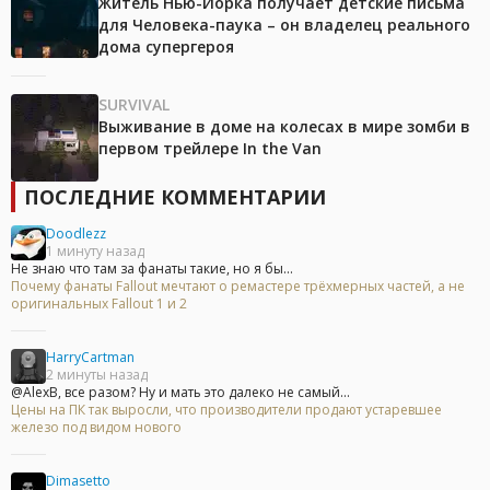
Житель Нью-Йорка получает детские письма
для Человека-паука – он владелец реального
дома супергероя
SURVIVAL
Выживание в доме на колесах в мире зомби в
первом трейлере In the Van
ПОСЛЕДНИЕ КОММЕНТАРИИ
Doodlezz
1 минуту назад
Не знаю что там за фанаты такие, но я бы...
Почему фанаты Fallout мечтают о ремастере трёхмерных частей, а не
оригинальных Fallout 1 и 2
HarryCartman
2 минуты назад
@AlexB, все разом? Ну и мать это далеко не самый...
Цены на ПК так выросли, что производители продают устаревшее
железо под видом нового
Dimasetto