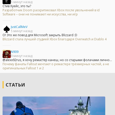
5 минут назад
Стив Хуейс, это ты?
Разработчик Doom раскритиковал Xbox после увольнений в id
Software – они не понимают ни искусства, ни игр
JustCallMeV
5 минут назад
О! Это же повод для Microsoft закрыть Blizzard :D
Blizzard стала лучшей студией Xbox благодаря Overwatch и Diablo 4
N909
9 минут назад
@alexx92rus, я хочу ремастер канеш, но со старыми фолачами лично...
Почему фанаты Fallout мечтают о ремастере трёхмерных частей, а не
оригинальных Fallout 1 и 2
СТАТЬИ