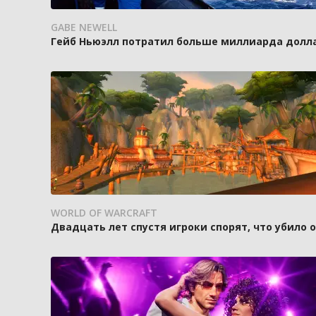
GABE NEWELL
Гейб Ньюэлл потратил больше миллиарда доллар
WORLD OF WARCRAFT
Двадцать лет спустя игроки спорят, что убило