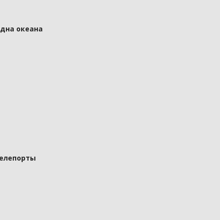
 дна океана
телепорты