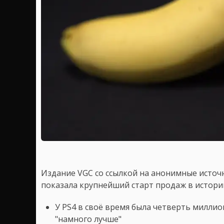
Издание VGC со ссылкой на анонимные источ
показала крупнейший старт продаж в истори
У PS4 в своё время была четверть миллио
"намного лучше"