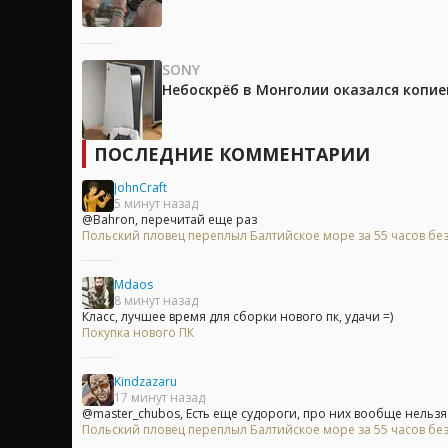
SONY
Небоскрёб в Монголии оказался копией
ПОСЛЕДНИЕ КОММЕНТАРИИ
JohnCraft
5 минут назад
@Bahron, перечитай еще раз
Польский пловец переплыл Балтийское море за 55 часов без
Mdaos
8 минут назад
Класс, лучшее время для сборки нового пк, удачи =)
Покупка нового ПК
Kindzazaru
17 минут назад
@master_chubos, Есть еще судороги, про них вообще нельзя з
Польский пловец переплыл Балтийское море за 55 часов без