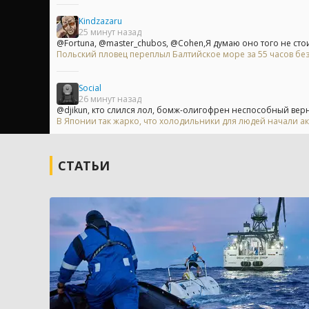
Kindzazaru
25 минут назад
@Fortuna, @master_chubos, @Cohen,Я думаю оно того не стоит
Польский пловец переплыл Балтийское море за 55 часов без
Social
26 минут назад
@djikun, кто слился лол, бомж-олигофрен неспособный вернут
В Японии так жарко, что холодильники для людей начали ак
СТАТЬИ