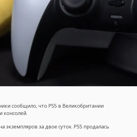
ники сообщило, что PS5 в Великобритании
и консолей.
на экземпляров за двое суток. PS5 продалась