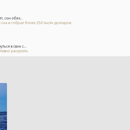
, сон обяз...
 сна и собрал более 250 тысяч долларов
ься в свое с...
тивно раскупать