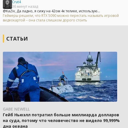
Crut4
36 минут назад
@KaZiv, Да ладно, я сижу на 42ом 4к телике, использую...
Геймеры решили, что RTX 5090 можно перестать называть игровой
видеокартой – она стала слишком дорого стоить
СТАТЬИ
GABE NEWELL
Гейб Ньюэлл потратил больше миллиарда долларов
на суда, потому что человечество не видело 99,999%
дна океана