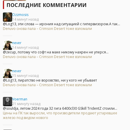
ПОСЛЕДНИЕ КОММЕНТАРИИ
Ozzmosis
14 минут назад
@Log13, эти слова — ирония над ситуацией с гипервизором.А так...
Denuvo снова пала – Crimson Desert тоже взломали
never
14 минут назад
@zecup, потому что софт на маке никому нахрен не уперся...
Denuvo снова пала – Crimson Desert тоже взломали
never
15 минут назад
@Log13, пиратство не воровство, ни у кого не убывает
Denuvo снова пала – Crimson Desert тоже взломали
Voerman
21 минуту назад
@souldja, летом 2024 года 32 гига 6400cl30 GSkill TridentZ стоили...
Цены на ПК так выросли, что производители продают устаревшее
железо под видом нового