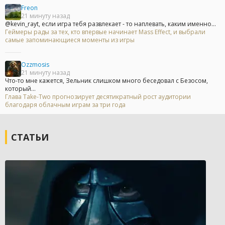
Freon
21 минуту назад
@kevin_rayt, если игра тебя развлекает - то наплевать, каким именно...
Геймеры рады за тех, кто впервые начинает Mass Effect, и выбрали
самые запоминающиеся моменты из игры
Ozzmosis
21 минуту назад
Что-то мне кажется, Зельник слишком много беседовал с Безосом,
который...
Глава Take-Two прогнозирует десятикратный рост аудитории
благодаря облачным играм за три года
СТАТЬИ