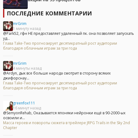
ПОСЛЕДНИЕ КОММЕНТАРИИ
mrGrim
1 минуту назад
@Park52, гфн НЕ предоставляет удаленный пк. она позволяет запускать
уд...
Глава Take-Two прогнозирует десятикратный рост аудитории
благодаря облачным играм за три года
mrGrim
4 минуты назад
@Ardyn, дык все больше народа смотрит в сторону всяких
джифорснау...
Глава Take-Two прогнозирует десятикратный рост аудитории
благодаря облачным играм за три года
greenfox111
16 минут назад
@SemyonRehab, Оказывается японяки нейронки ещё в 90-2000-ых
освоили и...
Масса героев и повороты сюжета в трейлере JRPG Trails in the Sky 2nd
Chapter