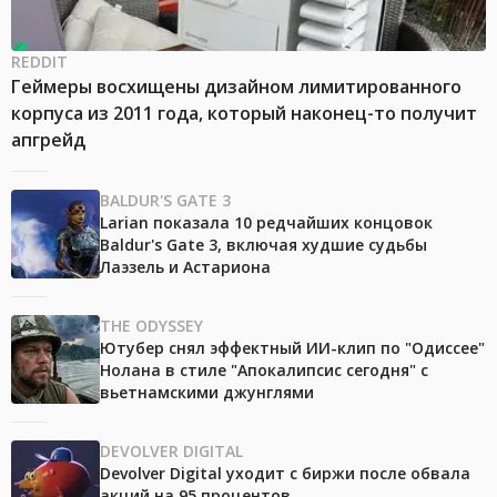
REDDIT
Геймеры восхищены дизайном лимитированного
корпуса из 2011 года, который наконец-то получит
апгрейд
BALDUR'S GATE 3
Larian показала 10 редчайших концовок
Baldur's Gate 3, включая худшие судьбы
Лаэзель и Астариона
THE ODYSSEY
Ютубер снял эффектный ИИ-клип по "Одиссее"
Нолана в стиле "Апокалипсис сегодня" с
вьетнамскими джунглями
DEVOLVER DIGITAL
Devolver Digital уходит с биржи после обвала
акций на 95 процентов