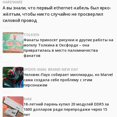
HARDWARE
А вы знали, что первый ethernet-кабель был ярко-
жёлтым, чтобы никто случайно не просверлил
силовой провод
TOLKIEN
Фанаты приносят рисунки и другие работы на
могилу Толкина в Оксфорде – она
превратилась в место паломничества
фанатов
SPIDER-MAN: BRAND NEW DAY
Человек-Паук собирает миллиарды, но Marvel
сама создала себе проблему с этим
персонажем
RAM
18-летний парень купил 20 модулей DDR5 за
1600 долларов ради перепродажи через 15
лет