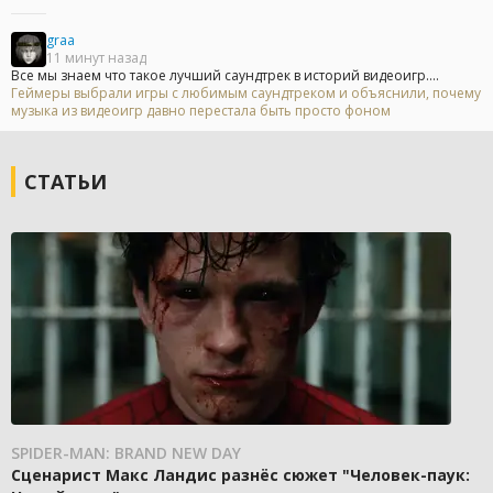
graa
11 минут назад
Все мы знаем что такое лучший саундтрек в историй видеоигр....
Геймеры выбрали игры с любимым саундтреком и объяснили, почему
музыка из видеоигр давно перестала быть просто фоном
СТАТЬИ
SPIDER-MAN: BRAND NEW DAY
Сценарист Макс Ландис разнёс сюжет "Человек-паук: