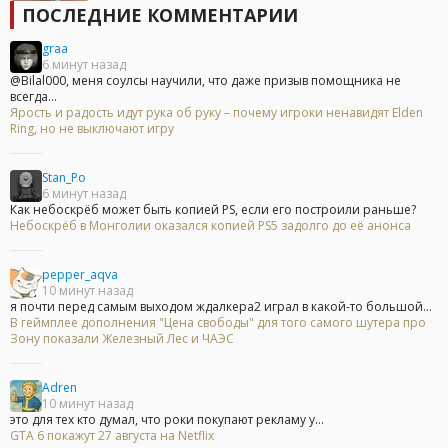
ПОСЛЕДНИЕ КОММЕНТАРИИ
graa
6 минут назад
@Bilal000, меня соулсы научили, что даже призыв помощника не
всегда...
Ярость и радость идут рука об руку – почему игроки ненавидят Elden
Ring, но не выключают игру
Stan_Po
6 минут назад
Как небоскрёб может быть копией PS, если его построили раньше?
Небоскрёб в Монголии оказался копией PS5 задолго до её анонса
pepper_aqva
10 минут назад
я почти перед самым выходом ждалкера2 играл в какой-то большой...
В геймплее дополнения "Цена свободы" для того самого шутера про
Зону показали Железный Лес и ЧАЭС
Adren
10 минут назад
это для тех кто думал, что роки покупают рекламу у...
GTA 6 покажут 27 августа на Netflix