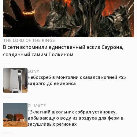
THE LORD OF THE RINGS
В сети вспомнили единственный эскиз Саурона,
созданный самим Толкином
SONY
Небоскрёб в Монголии оказался копией PS5
задолго до её анонса
CLIMATE
13-летний школьник собрал установку,
добывающую воду из воздуха для ферм в
засушливых регионах