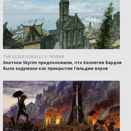
THE ELDER SCROLLS V: SKYRIM
Знатоки Skyrim предположили, что Коллегия бардов
была задумана как прикрытие Гильдии воров