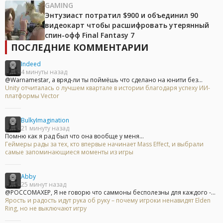
GAMING
Энтузиаст потратил $900 и объединил 90
видеокарт чтобы расшифровать утерянный
спин-офф Final Fantasy 7
ПОСЛЕДНИЕ КОММЕНТАРИИ
Indeed
4 минуты назад
@Warnamestar, а вряд-ли ты поймёшь что сделано на юнити без...
Unity отчиталась о лучшем квартале в истории благодаря успеху ИИ-
платформы Vector
BulkyImagination
21 минуту назад
Помню как я рад был что она вообще у меня...
Геймеры рады за тех, кто впервые начинает Mass Effect, и выбрали
самые запоминающиеся моменты из игры
Abby
25 минут назад
@POCCOMAXEP, Я не говорю что саммоны бесполезны для каждого -...
Ярость и радость идут рука об руку – почему игроки ненавидят Elden
Ring, но не выключают игру