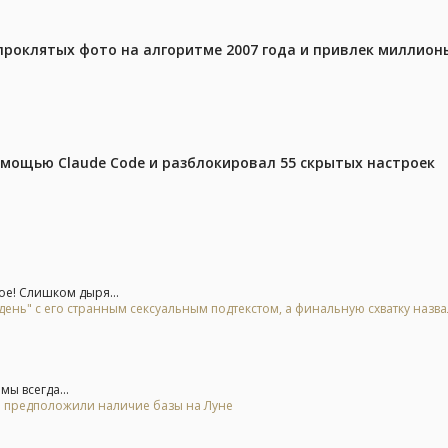
проклятых фото на алгоритме 2007 года и привлек миллио
омощью Claude Code и разблокировал 55 скрытых настроек
е! Слишком дыря...
день" с его странным сексуальным подтекстом, а финальную схватку назв
ы всегда...
 и предположили наличие базы на Луне