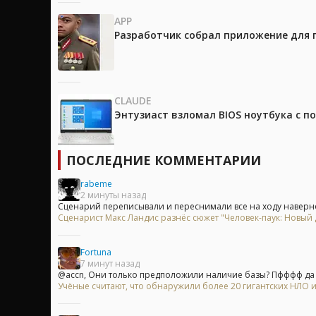
APP
Разработчик собрал приложение для 
CLAUDE
Энтузиаст взломал BIOS ноутбука с п
ПОСЛЕДНИЕ КОММЕНТАРИИ
rabeme
2 минуты назад
Сценарий переписывали и переснимали все на ходу наверно
Сценарист Макс Ландис разнёс сюжет "Человек-паук: Новый 
Fortuna
7 минут назад
@accn, Они только предположили наличие базы? Пфффф да м
Учёные считают, что обнаружили более 20 гигантских НЛО