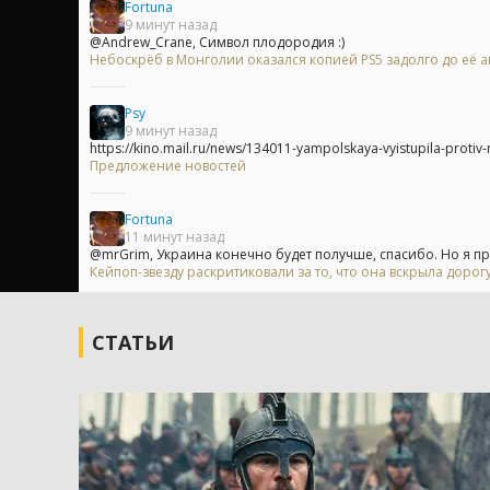
Fortuna
9 минут назад
@Andrew_Crane, Символ плодородия :)
Небоскрёб в Монголии оказался копией PS5 задолго до её 
Psy
9 минут назад
https://kino.mail.ru/news/134011-yampolskaya-vyistupila-protiv-ne
Предложение новостей
Fortuna
11 минут назад
@mrGrim, Украина конечно будет получше, спасибо. Но я пр
Кейпоп-звезду раскритиковали за то, что она вскрыла доро
СТАТЬИ