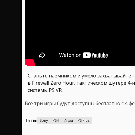
Станьте наемником и умело захватывайте
в Firewall Zero Hour, тактическом шутере 4
системы PS VR.
Все три игры будут доступны бесплатно с 4 фе
Тэги:
Sony
PS4
Игры
PS Plus