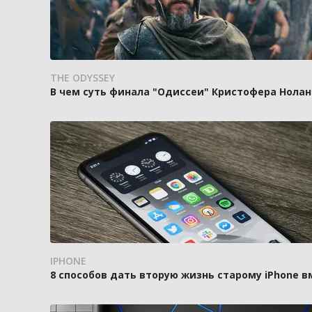
THE ODYSSEY
В чем суть финала "Одиссеи" Кристофера Нолан
IPHONE
8 способов дать вторую жизнь старому iPhone 