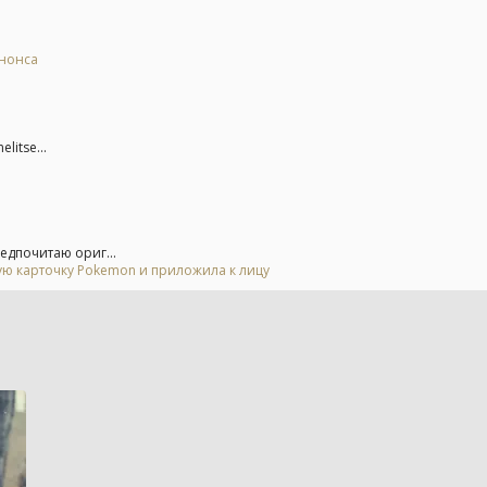
анонса
litse...
едпочитаю ориг...
гую карточку Pokemon и приложила к лицу