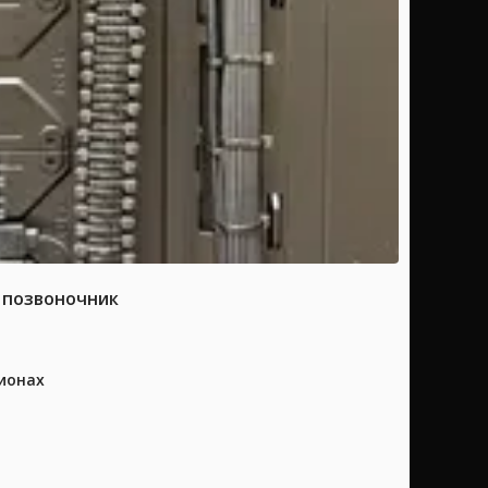
а позвоночник
ионах