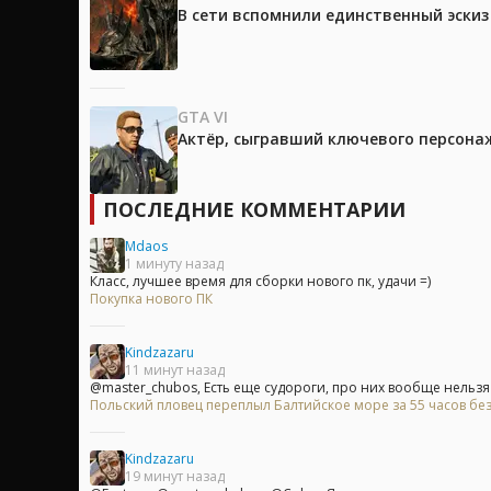
В сети вспомнили единственный эски
GTA VI
Актёр, сыгравший ключевого персонажа
ПОСЛЕДНИЕ КОММЕНТАРИИ
Mdaos
1 минуту назад
Класс, лучшее время для сборки нового пк, удачи =)
Покупка нового ПК
Kindzazaru
11 минут назад
@master_chubos, Есть еще судороги, про них вообще нельзя з
Польский пловец переплыл Балтийское море за 55 часов без
Kindzazaru
19 минут назад