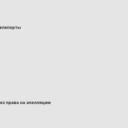
телепорты
без права на апелляцию