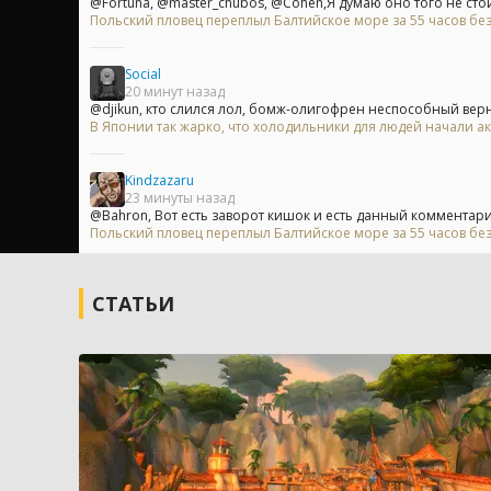
@Fortuna, @master_chubos, @Cohen,Я думаю оно того не стоит
Польский пловец переплыл Балтийское море за 55 часов без
Social
20 минут назад
@djikun, кто слился лол, бомж-олигофрен неспособный вернут
В Японии так жарко, что холодильники для людей начали ак
Kindzazaru
23 минуты назад
@Bahron, Вот есть заворот кишок и есть данный комментарий
Польский пловец переплыл Балтийское море за 55 часов без
СТАТЬИ