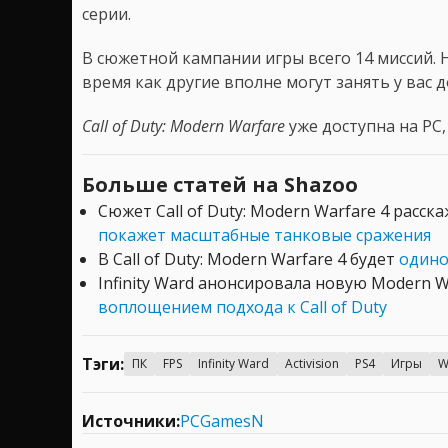
серии.
В сюжетной кампании игры всего 14 миссий. 
время как другие вполне могут занять у вас д
Call of Duty: Modern Warfare
уже доступна на PC,
Больше статей на Shazoo
Сюжет Call of Duty: Modern Warfare 4 расс
покажет масштабные танковые сражения
В Call of Duty: Modern Warfare 4 будет
одино
Infinity Ward анонсировала новую Modern W
воплощением подхода к Call of Duty
Тэги:
ПК
FPS
Infinity Ward
Activision
PS4
Игры
W
Источники:
PCGamesN