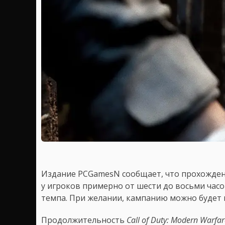
Издание PCGamesN сообщает, что прохождени
у игроков примерно от шести до восьми часо
темпа. При желании, кампанию можно будет 
Продолжительность
Call of Duty: Modern Warfar