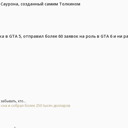
з Саурона, созданный самим Толкином
 в GTA 5, отправил более 60 заявок на роль в GTA 6 и ни р
абывать, кто...
 сна и собрал более 250 тысяч долларов