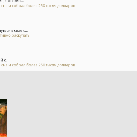
, сон обяз...
 сна и собрал более 250 тысяч долларов
ься в свое с...
тивно раскупать
 с...
 сна и собрал более 250 тысяч долларов