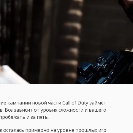
е кампании новой части Call of Duty займет
в. Все зависит от уровня сложности и вашего
пробежать и за пять.
e
осталась примерно на уровне прошлых игр