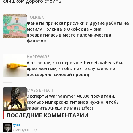
слишком дорого стоить
TOLKIEN
Фанаты приносят рисунки и другие работы на
могилу Толкина в Оксфорде – она
превратилась в место паломничества
фанатов
HARDWARE
А вы знали, что первый ethernet-кабель был
ярко-жёлтым, чтобы никто случайно не
просверлил силовой провод
MASS EFFECT
Эксперты Warhammer 40,000 посчитали,
сколько имперских титанов нужно, чтобы
завалить Жнеца из Mass Effect
ПОСЛЕДНИЕ КОММЕНТАРИИ
graa
7 минут назад