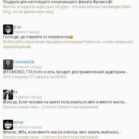
Подарок для настоящего начинающего фаната Фромсофт
Ярость и радость идут рука об руку – почему игроки ненавидят Elden
Ring, но не выключают игру
graa
9 минут назад
Господи, да отвалите от покемонов😹
McDonald’s ограничил продажу коллекции Pokemon, чтобы помешать
перекупщикам
Comrade28
10 минут назад
@TOMCREO, ГТА 6 это и есть продукт для привлечении аудитории...
GTA 6 покажут 27 августа на Netflix
fla
11 минут назад
@zecup, Если человек не умеет пользоваться авто и вместо масла...
Denuvo снова пала – Crimson Desert тоже взломали
zecup
16 минут назад
@never, @fla, если вместо масла в мотор авто залить майонез,...
Denuvo снова пала – Crimson Desert тоже взломали