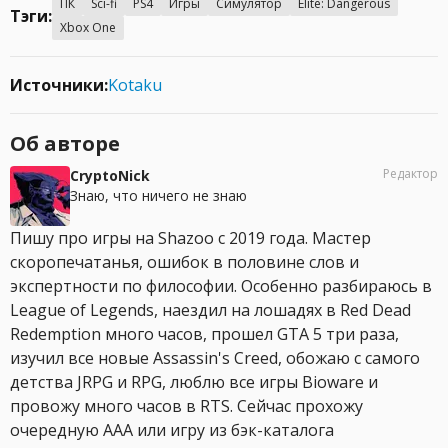
ПК
Sci-fi
PS4
Игры
Симулятор
Elite: Dangerous
Тэги:
Xbox One
Источники:
Kotaku
Об авторе
Редактор
CryptoNick
Знаю, что ничего не знаю
Пишу про игры на Shazoo с 2019 года. Мастер
скоропечатанья, ошибок в половине слов и
экспертности по философии. Особенно разбираюсь в
League of Legends, наездил на лошадях в Red Dead
Redemption много часов, прошел GTA 5 три раза,
изучил все новые Assassin's Creed, обожаю с самого
детства JRPG и RPG, люблю все игры Bioware и
провожу много часов в RTS. Сейчас прохожу
очередную AAA или игру из бэк-каталога