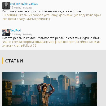
Etot_nik_uzhe_zanyat
12 минут назад
Рабочая установка просто обязана выглядеть как то так
13-летний школьник собрал установку, добывающую воду из воздуха
для ферм в засушливых регионах
NedPod
13 минут назад
Вот это реально круто! Без читов это реально сделать?Недавно был...
Фанат сделал потрясающий анаморфный портрет Джеймса Бонд из
хлама и стен в Fallout 76
СТАТЬИ