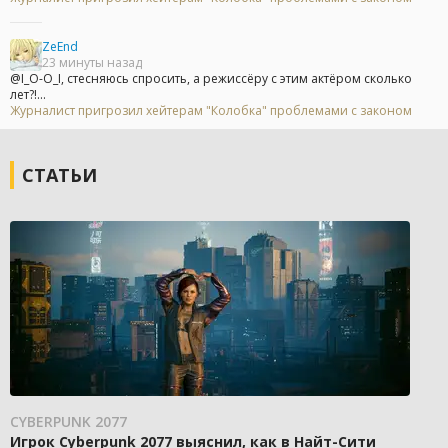
ZeEnd
23 минуты назад
@I_O-O_I, стесняюсь спросить, а режиссёру с этим актёром сколько
лет?!...
Журналист пригрозил хейтерам "Колобка" проблемами с законом
СТАТЬИ
CYBERPUNK 2077
Игрок Cyberpunk 2077 выяснил, как в Найт-Сити