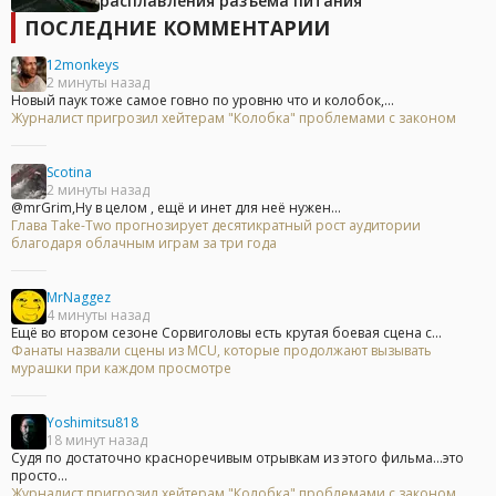
расплавления разъёма питания
ПОСЛЕДНИЕ КОММЕНТАРИИ
12monkeys
2 минуты назад
Новый паук тоже самое говно по уровню что и колобок,...
Журналист пригрозил хейтерам "Колобка" проблемами с законом
Scotina
2 минуты назад
@mrGrim,Ну в целом , ещё и инет для неё нужен...
Глава Take-Two прогнозирует десятикратный рост аудитории
благодаря облачным играм за три года
MrNaggez
4 минуты назад
Ещё во втором сезоне Сорвиголовы есть крутая боевая сцена с...
Фанаты назвали сцены из MCU, которые продолжают вызывать
мурашки при каждом просмотре
Yoshimitsu818
18 минут назад
Судя по достаточно красноречивым отрывкам из этого фильма...это
просто...
Журналист пригрозил хейтерам "Колобка" проблемами с законом