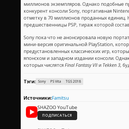
миллионов экземпляров. Однако подобные п
конкурент консоли Sony, портативная Ninte
отметку в 70 миллионов проданных единиц. Н
предшественницы PSP, тираж которой соста
Sony пока что не анонсировала новую порта
мини-версия оригинальной PlayStation, котор
предустановленных классических игр, которые
японском и западном издании консоли. Одна
которых числятся
Final Fantasy VII
и
Tekken 3,
бу
Тэги:
Sony
PS Vita
TGS 2018
Источники:
Famitsu
SHAZOO YouTube
ПОДПИСАТЬСЯ