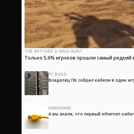
THE WITCHER 3: WILD HUNT
Только 5,6% игроков прошли самый редкий к
PC BUILD
Владелец ПК собрал кабели в один жг
HARDWARE
А вы знали, что первый ethernet-каб