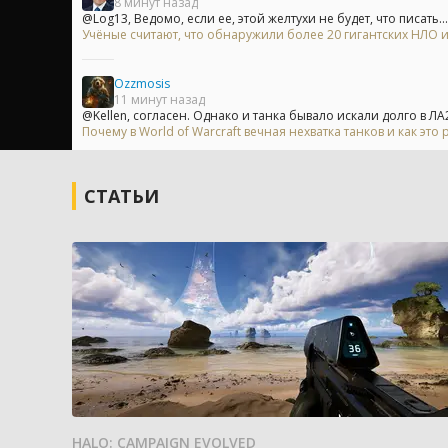
8 минут назад
@Log13, Ведомо, если ее, этой желтухи не будет, что писать...
Учёные считают, что обнаружили более 20 гигантских НЛО
Ozzmosis
11 минут назад
@Kellen, согласен. Однако и танка бывало искали долго в ЛА2.
Почему в World of Warcraft вечная нехватка танков и как это
СТАТЬИ
HALO: CAMPAIGN EVOLVED