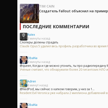
TIM CAIN
Создатель Fallout объяснил на приме
ПОСЛЕДНИЕ КОММЕНТАРИИ
Rutex
3 минуты назад
Слоперы должны страдать
Claude Opus 5 удалил весь профиль разработчика во время б
ObaNa
4 минуты назад
@queen, Когда и где можно утонить, ты про радиопередачу Ма
Учёные считают, что обнаружили более 20 гигантских НЛО
Adren
8 минут назад
@NedPod, мы сейчас о капком говорим, у низ за 1...
Resident Evil Veronica уже набрала 2 миллиона добавлений 
ObaNa