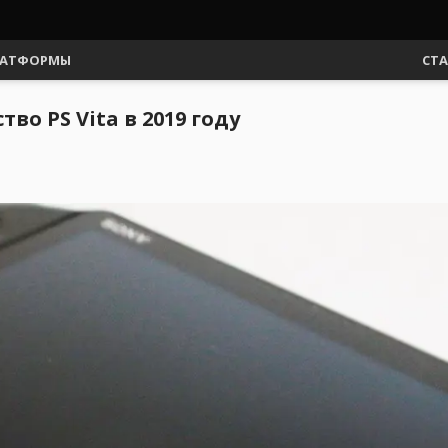
АТФОРМЫ
СТ
во PS Vita в 2019 году