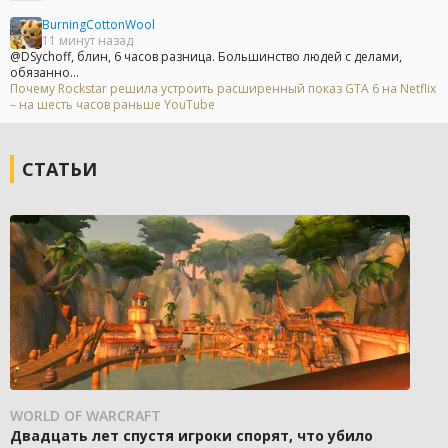
BurningCottonWool
11 минут назад
@DSychoff, блин, 6 часов разница. Большинство людей с делами,
обязанно...
Почему Rockstar решила устроить расширенный показ GTA 6 на Netflix
– на шесть часов раньше YouTube
СТАТЬИ
WORLD OF WARCRAFT
Двадцать лет спустя игроки спорят, что убило