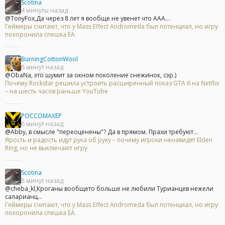
Scotina
4 минуты назад
@TonyFox,Да через 8 лет я вообще не увенет что ААА...
Геймеры считают, что у Mass Effect Andromeda был потенциал, но игру
похоронила спешка EA
BurningCottonWool
6 минут назад
@ObaNa, это шумит за окном поколение снежинок, сэр.)
Почему Rockstar решила устроить расширенный показ GTA 6 на Netflix
– на шесть часов раньше YouTube
POCCOMAXEP
6 минут назад
@Abby, в смысле "переоценены"? Да в прямом. Прахи требуют...
Ярость и радость идут рука об руку – почему игроки ненавидят Elden
Ring, но не выключают игру
Scotina
8 минут назад
@cheba_kl,Кроганы вообщето больше не любили Турианцев нежели
саларианц...
Геймеры считают, что у Mass Effect Andromeda был потенциал, но игру
похоронила спешка EA