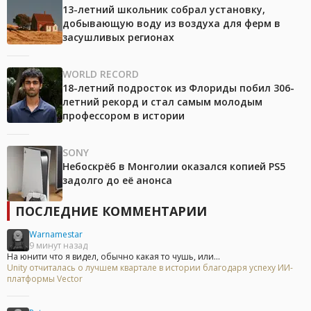
13-летний школьник собрал установку,
добывающую воду из воздуха для ферм в
засушливых регионах
WORLD RECORD
18-летний подросток из Флориды побил 306-
летний рекорд и стал самым молодым
профессором в истории
SONY
Небоскрёб в Монголии оказался копией PS5
задолго до её анонса
ПОСЛЕДНИЕ КОММЕНТАРИИ
Warnamestar
9 минут назад
На юнити что я видел, обычно какая то чушь, или...
Unity отчиталась о лучшем квартале в истории благодаря успеху ИИ-
платформы Vector