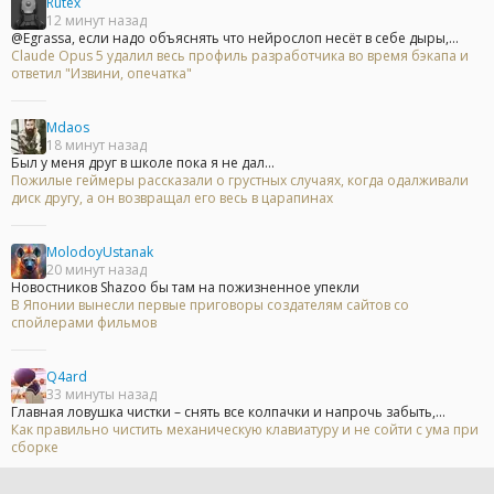
Rutex
12 минут назад
@Egrassa, если надо объяснять что нейрослоп несёт в себе дыры,...
Claude Opus 5 удалил весь профиль разработчика во время бэкапа и
ответил "Извини, опечатка"
Mdaos
18 минут назад
Был у меня друг в школе пока я не дал...
Пожилые геймеры рассказали о грустных случаях, когда одалживали
диск другу, а он возвращал его весь в царапинах
MolodoyUstanak
20 минут назад
Новостников Shazoo бы там на пожизненное упекли
В Японии вынесли первые приговоры создателям сайтов со
спойлерами фильмов
Q4ard
33 минуты назад
Главная ловушка чистки – снять все колпачки и напрочь забыть,...
Как правильно чистить механическую клавиатуру и не сойти с ума при
сборке