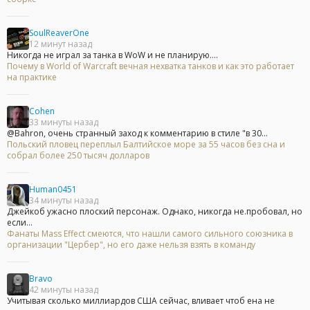
SoulReaverOne
12 минут назад
Никогда не играл за танка в WoW и не планирую....
Почему в World of Warcraft вечная нехватка танков и как это работает
на практике
Cohen
33 минуты назад
@Bahron, очень странный заход к комментарию в стиле "в 30...
Польский пловец переплыл Балтийское море за 55 часов без сна и
собрал более 250 тысяч долларов
Human0451
34 минуты назад
Джейкоб ужасно плоский персонаж. Однако, никогда не.пробовал, но
если...
Фанаты Mass Effect смеются, что нашли самого сильного союзника в
организации "Цербер", но его даже нельзя взять в команду
Bravo
42 минуты назад
Учитывая сколько миллиардов США сейчас, вливает чтоб ена не