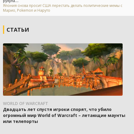
рухула....
Япония снова просит США перестать делать политические мемы с
Марио, Pokemon и Наруто
СТАТЬИ
WORLD OF WARCRAFT
Двадцать лет спустя игроки спорят, что убило
огромный мир World of Warcraft – летающие маунты
или телепорты