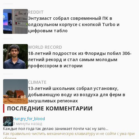
REDDIT
Энтузиаст собрал современный ПК в
олдскульном корпусе с кнопкой Turbo и
цифровым табло
WORLD RECORD
18-летний подросток из Флориды побил 306-
летний рекорд и стал самым молодым
профессором в истории
CLIMATE
13-летний школьник собрал установку,
добывающую воду из воздуха для ферм в
засушливых регионах
ПОСЛЕДНИЕ КОММЕНТАРИИ
Hungry_for_blood
3 минуты назад
Каждые пол года так делаю занимает почти час ну зато...
Как правильно чистить механическую клавиатуру и не сойти с ума при
сборке