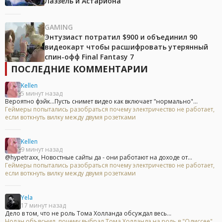
Лаэзель и Астариона
GAMING
Энтузиаст потратил $900 и объединил 90
видеокарт чтобы расшифровать утерянный
спин-офф Final Fantasy 7
ПОСЛЕДНИЕ КОММЕНТАРИИ
Kellen
5 минут назад
Вероятно фэйк...Пусть снимет видео как включает "нормально"...
Геймеры попытались разобраться почему электричество не работает,
если воткнуть вилку между двумя розетками
Kellen
9 минут назад
@hypetraxx, Новостные сайты да - они работают на доходе от...
Геймеры попытались разобраться почему электричество не работает,
если воткнуть вилку между двумя розетками
Yela
17 минут назад
Дело в том, что не роль Тома Холланда обсуждал весь...
Нолан объяснил, почему выбрал Тома Холланда на роль в "Одиссее"