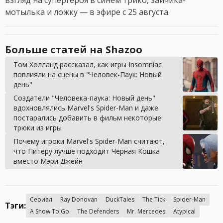
взгляд на супергероя в синем трико, зайчика-
мотылька и ложку — в эфире с 25 августа.
Больше статей на Shazoo
Том Холланд рассказал, как игры Insomniac
повлияли на сцены в "Человек-Паук: Новый
день"
Создатели "Человека-паука: Новый день"
вдохновлялись Marvel's Spider-Man и даже
постарались добавить в фильм некоторые
трюки из игры
Почему игроки Marvel's Spider-Man считают,
что Питеру лучше подходит Чёрная Кошка
вместо Мэри Джейн
Сериал
Ray Donovan
DuckTales
The Tick
Spider-Man
Тэги:
A Show To Go
The Defenders
Mr. Mercedes
Atypical