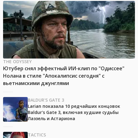
THE ODYSSEY
Ютубер снял эффектный ИИ-клип по "Одиссее"
Нолана в стиле "Апокалипсис сегодня" с
вьетнамскими джунглями
BALDUR'S GATE 3
Larian показала 10 редчайших концовок
Baldur's Gate 3, включая худшие судьбы
Лаэзель и Астариона
TACTICS