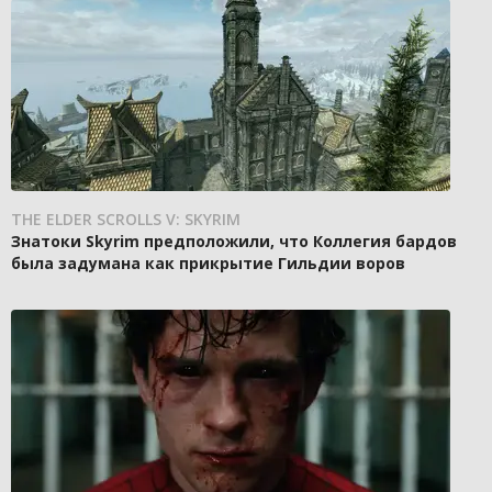
THE ELDER SCROLLS V: SKYRIM
Знатоки Skyrim предположили, что Коллегия бардов
была задумана как прикрытие Гильдии воров