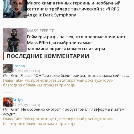
Много симпатичных героинь и необычный
сеттинг в трейлере тактической sci-fi RPG
Angelic Dark Symphony
MASS EFFECT
Геймеры рады за тех, кто впервые начинает
Mass Effect, и выбрали самые
запоминающиеся моменты из игры
ПОСЛЕДНИЕ КОММЕНТАРИИ
Scotina
13 минут назад
@mrGrim,Я юзал ГФН.Там такие были тарифы, не знаю скока сейчас....
Глава Take-Two прогнозирует десятикратный рост аудитории
благодаря облачным играм за три года
Ardyn
17 минут назад
@mrGrim, Не особенно смотрит: пробует триал платформы и затем
уходит.....
Глава Take-Two прогнозирует десятикратный рост аудитории
благодаря облачным играм за три года