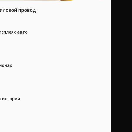
силовой провод
исплеях авто
ионах
в истории