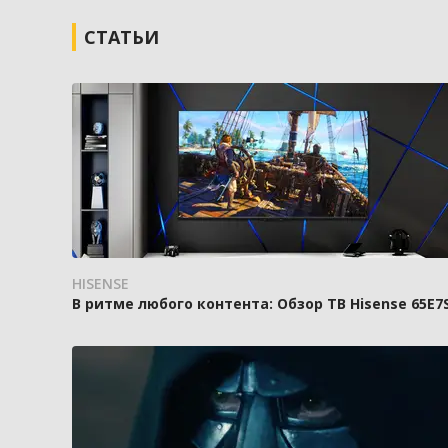
СТАТЬИ
HISENSE
В ритме любого контента: Обзор ТВ Hisense 65E7