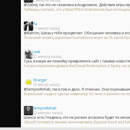
2 минуты назад
@ZeEnd, так это не галактика в Андромеле. Действие игры пр
Геймеры считают, что у Mass Effect Andromeda был потенци
fla
17 минут назад
@Bahron, Шиза у тебя процветает. Обесценил человека и его 
Польский пловец переплыл Балтийское море за 55 часов без
civik
21 минуту назад
Сука, в какую же помойку превратился сайт с такими новостя
Сестра порекомендовала Red Dead Redemption 2 брату, но р
Stranger
25 минут назад
@SemyonRehab, так в том и дело. Я отличаю. Они поуехавшие
Корейский студент сделал навигатор по тени и взлетел на пе
SemyonRehab
32 минуты назад
Шансы есть? Надеюсь это не рескин ассасина будет по механ
Ubisoft готовится заново анонсировать Beyond Good and Evi