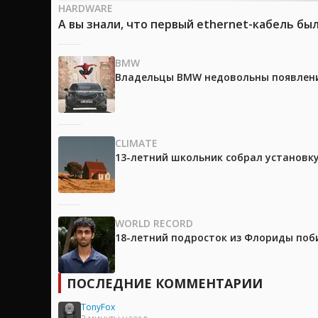
HARDWARE
А вы знали, что первый ethernet-кабель бы
BMW
Владельцы BMW недовольны появление
CLIMATE
13-летний школьник собрал установк
WORLD RECORD
18-летний подросток из Флориды поб
ПОСЛЕДНИЕ КОММЕНТАРИИ
TonyFox