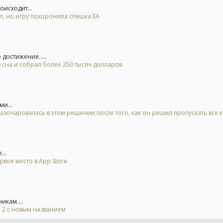
оисходит...
ал, но игру похоронила спешка EA
достижение.....
 сна и собрал более 250 тысяч долларов
ми...
азочаровалась в этом решении после того, как он решил пропускать все 
...
рвое место в App Store
икам....
l 2 с новым названием