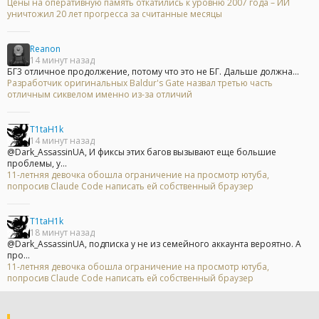
Цены на оперативную память откатились к уровню 2007 года – ИИ
уничтожил 20 лет прогресса за считанные месяцы
Reanon
14 минут назад
БГ3 отличное продолжение, потому что это не БГ. Дальше должна...
Разработчик оригинальных Baldur's Gate назвал третью часть
отличным сиквелом именно из-за отличий
T1taH1k
14 минут назад
@Dark_AssassinUA, И фиксы этих багов вызывают еще большие
проблемы, у...
11-летняя девочка обошла ограничение на просмотр ютуба,
попросив Claude Code написать ей собственный браузер
T1taH1k
18 минут назад
@Dark_AssassinUA, подписка у не из семейного аккаунта вероятно. А
про...
11-летняя девочка обошла ограничение на просмотр ютуба,
попросив Claude Code написать ей собственный браузер