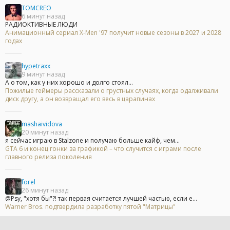
TOMCREO
6 минут назад
РАДИОКТИВНЫЕ ЛЮДИ
Анимационный сериал X-Men '97 получит новые сезоны в 2027 и 2028
годах
hypetraxx
9 минут назад
А о том, как у них хорошо и долго стоял...
Пожилые геймеры рассказали о грустных случаях, когда одалживали
диск другу, а он возвращал его весь в царапинах
mashaividova
20 минут назад
я сейчас играю в Stalzone и получаю больше кайф, чем...
GTA 6 и конец гонки за графикой – что случится с играми после
главного релиза поколения
forel
26 минут назад
@Psy, "хотя бы"?! так первая считается лучшей частью, если е...
Warner Bros. подтвердила разработку пятой "Матрицы"