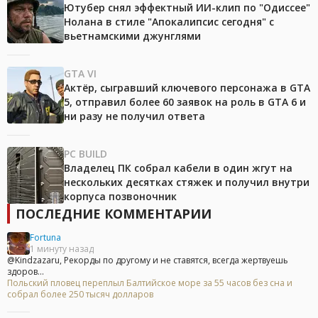
Ютубер снял эффектный ИИ-клип по "Одиссее"
Нолана в стиле "Апокалипсис сегодня" с
вьетнамскими джунглями
GTA VI
Актёр, сыгравший ключевого персонажа в GTA
5, отправил более 60 заявок на роль в GTA 6 и
ни разу не получил ответа
PC BUILD
Владелец ПК собрал кабели в один жгут на
нескольких десятках стяжек и получил внутри
корпуса позвоночник
ПОСЛЕДНИЕ КОММЕНТАРИИ
Fortuna
1 минуту назад
@Kindzazaru, Рекорды по другому и не ставятся, всегда жертвуешь
здоров...
Польский пловец переплыл Балтийское море за 55 часов без сна и
собрал более 250 тысяч долларов