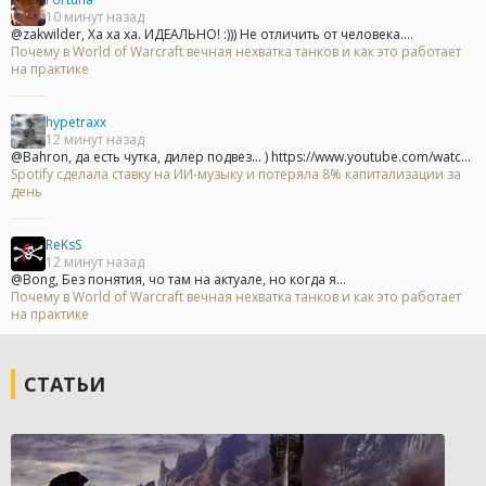
10 минут назад
@zakwilder, Ха ха ха. ИДЕАЛЬНО! :))) Не отличить от человека....
Почему в World of Warcraft вечная нехватка танков и как это работает
на практике
hypetraxx
12 минут назад
@Bahron, да есть чутка, дилер подвез... ) https://www.youtube.com/watc...
Spotify сделала ставку на ИИ-музыку и потеряла 8% капитализации за
день
ReKsS
12 минут назад
@Bong, Без понятия, чо там на актуале, но когда я...
Почему в World of Warcraft вечная нехватка танков и как это работает
на практике
СТАТЬИ