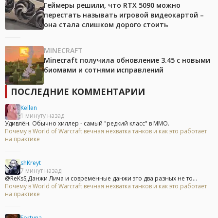
Геймеры решили, что RTX 5090 можно
перестать называть игровой видеокартой –
она стала слишком дорого стоить
MINECRAFT
Minecraft получила обновление 3.45 с новыми
биомами и сотнями исправлений
ПОСЛЕДНИЕ КОММЕНТАРИИ
Kellen
1 минуту назад
Удивлён. Обычно хиллер - самый "редкий класс" в ММО.
Почему в World of Warcraft вечная нехватка танков и как это работает
на практике
shKreyt
7 минут назад
@ReKsS,Данжи Лича и современные данжи это два разных не то...
Почему в World of Warcraft вечная нехватка танков и как это работает
на практике
Fortuna