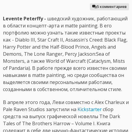
5 комментариев
Levente Peterffy -
шведский художник, работающий
в области концепт-арта и matte painting. В его
портфолио можно узнать такие известные проекты
как - Diablo III, Star Craft II, Assassin's Creed: Black Flag,
Harry Potter and the Half-Blood Prince, Angels and
Demons, The Lone Ranger, Percy Jackson:Sea of
Monsters, а также World of Warcraft (Cataclysm, Mists
of Pandaria). В работе прежде всего известен своими
навыками в matte painting, но среди сообщества он
выделяется своими персональными работами,
созданными в собственном, отличительном стиле.
В апреле этого года, Леви совместно с Alex Charleux и
Pale Raven Studios запустили на
Kickstarter
сбор
средств на выпуск графической новеллы The Dark
Tales of The Brothers Harrow – Volume I. Книга
содержит в себе две научно-фантастические истории