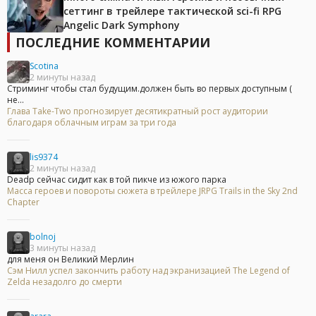
сеттинг в трейлере тактической sci-fi RPG
Angelic Dark Symphony
ПОСЛЕДНИЕ КОММЕНТАРИИ
Scotina
2 минуты назад
Стриминг чтобы стал будущим.должен быть во первых доступным (
не...
Глава Take-Two прогнозирует десятикратный рост аудитории
благодаря облачным играм за три года
lis9374
2 минуты назад
Deadp сейчас сидит как в той пикче из южого парка
Масса героев и повороты сюжета в трейлере JRPG Trails in the Sky 2nd
Chapter
bolnoj
3 минуты назад
для меня он Великий Мерлин
Сэм Нилл успел закончить работу над экранизацией The Legend of
Zelda незадолго до смерти