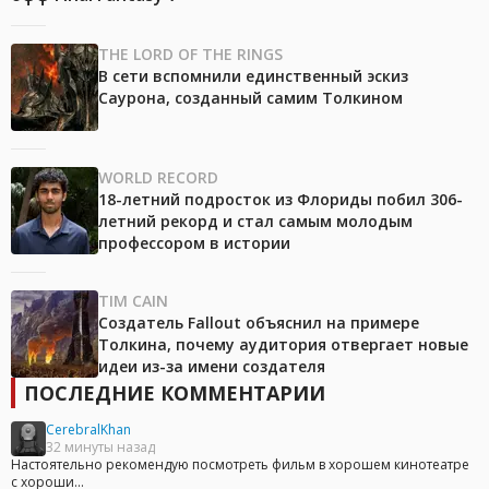
THE LORD OF THE RINGS
В сети вспомнили единственный эскиз
Саурона, созданный самим Толкином
WORLD RECORD
18-летний подросток из Флориды побил 306-
летний рекорд и стал самым молодым
профессором в истории
TIM CAIN
Создатель Fallout объяснил на примере
Толкина, почему аудитория отвергает новые
идеи из-за имени создателя
ПОСЛЕДНИЕ КОММЕНТАРИИ
CerebralKhan
32 минуты назад
Настоятельно рекомендую посмотреть фильм в хорошем кинотеатре
с хороши...