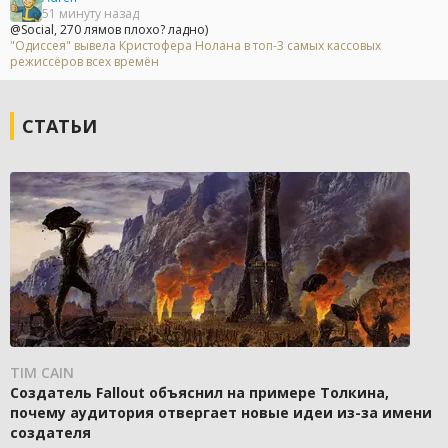
51 минуту назад
@Social, 270 лямов плохо? ладно)
"Одиссея" вывела Кристофера Нолана в топ-3 самых кассовых
режиссёров всех времён
СТАТЬИ
TIM CAIN
Создатель Fallout объяснил на примере Толкина,
почему аудитория отвергает новые идеи из-за имени
создателя