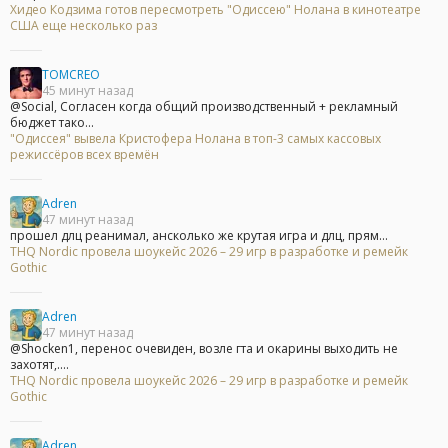
Хидео Кодзима готов пересмотреть "Одиссею" Нолана в кинотеатре
США еще несколько раз
TOMCREO
45 минут назад
@Social, Согласен когда общий производственный + рекламный
бюджет тако...
"Одиссея" вывела Кристофера Нолана в топ-3 самых кассовых
режиссёров всех времён
Adren
47 минут назад
прошел длц реанимал, ансколько же крутая игра и длц, прям...
THQ Nordic провела шоукейс 2026 – 29 игр в разработке и ремейк
Gothic
Adren
47 минут назад
@Shocken1, перенос очевиден, возле гта и окарины выходить не
захотят,....
THQ Nordic провела шоукейс 2026 – 29 игр в разработке и ремейк
Gothic
Adren