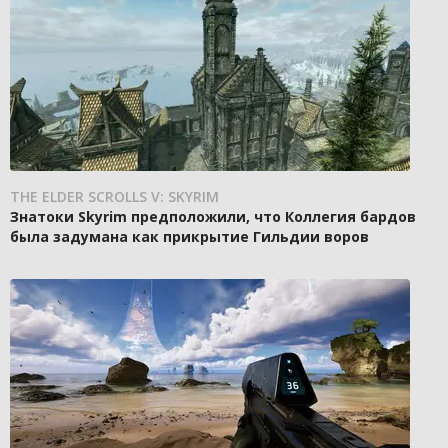
THE ELDER SCROLLS V: SKYRIM
Знатоки Skyrim предположили, что Коллегия бардов
была задумана как прикрытие Гильдии воров