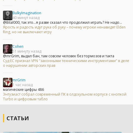
BulkyImagination
40 минут назад
@Bilal000, так это...я разве сказал что продолжил играть? Не надо...
Ярость и радость идут рука об руку – почему игроки ненавидят Elden
Ring, но не выключают игру
Cohen
51 минуту назад
@mrGrim, выдал бан, там совсем человек без тормозов и такта
Суд ЕС признал VPN "законными техническими инструментами" в деле
о нарушении авторских прав
mrGrim
1 час назад
магические цифры 486
Энтузиаст собрал современный ПК в олдскульном корпусе с кнопкой
Turbo и цифровым табло
СТАТЬИ