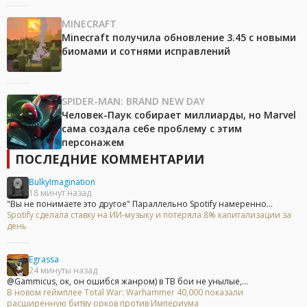
MINECRAFT
Minecraft получила обновление 3.45 с новыми
биомами и сотнями исправлений
SPIDER-MAN: BRAND NEW DAY
Человек-Паук собирает миллиарды, но Marvel
сама создала себе проблему с этим
персонажем
ПОСЛЕДНИЕ КОММЕНТАРИИ
BulkyImagination
18 минут назад
"Вы не понимаете это другое" Параллельно Spotify намеренно...
Spotify сделала ставку на ИИ-музыку и потеряла 8% капитализации за
день
Egrassa
24 минуты назад
@Gammicus, ок, он ошибся жанром) в ТВ бои не унылые,...
В новом геймплее Total War: Warhammer 40,000 показали
расширенную битву орков против Империума