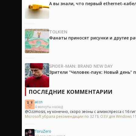
А вы знали, что первый ethernet-каб
TOLKIEN
Фанаты приносят рисунки и другие р
SPIDER-MAN: BRAND NEW DAY
Зрители "Человек-паук: Новый день"
ПОСЛЕДНИЕ КОММЕНТАРИИ
accn
4 минуты назад
@Ozzmosis, ну конечно, скоро зеоны с алиэкспресса с 16 гиг
Microsoft убрала рекомендации по 32 ГБ ОЗУ для Windows 11 
ToruZero