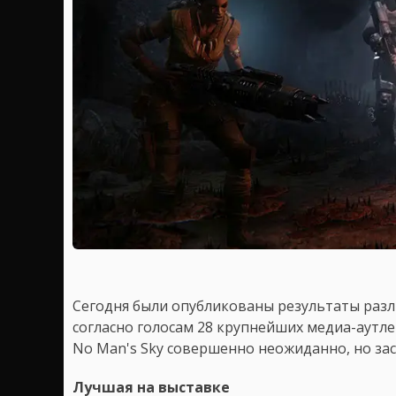
Сегодня были опубликованы результаты раз
согласно голосам 28 крупнейших медиа-аутлето
No Man's Sky совершенно неожиданно, но зас
Лучшая на выставке