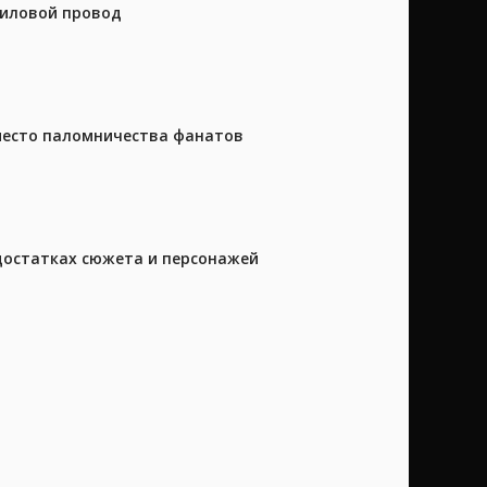
силовой провод
 место паломничества фанатов
достатках сюжета и персонажей