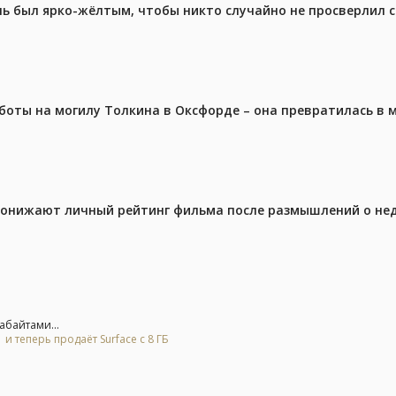
ель был ярко-жёлтым, чтобы никто случайно не просверлил 
аботы на могилу Толкина в Оксфорде – она превратилась в
 понижают личный рейтинг фильма после размышлений о не
абайтами...
и теперь продаёт Surface с 8 ГБ