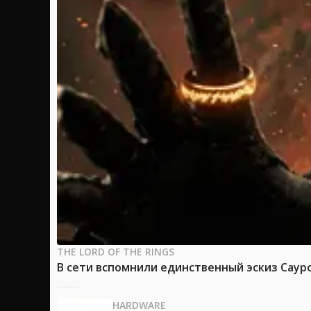
THE LORD OF THE RINGS
В сети вспомнили единственный эскиз Саур
HARDWARE