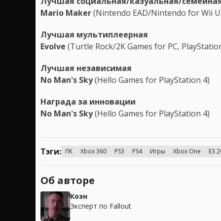
Лучшая социальная/казуальная/семейна
Mario Maker
(Nintendo EAD/Nintendo for Wii U
Лучшая мультиплеерная
Evolve
(Turtle Rock/2K Games for PC, PlayStatio
Лучшая независимая
No Man's Sky
(Hello Games for PlayStation 4)
Награда за инновации
No Man's Sky
(Hello Games for PlayStation 4)
Тэги:
ПК
Xbox 360
PS3
PS4
Игры
Xbox One
E3 
Об авторе
Коэн
Эксперт по Fallout