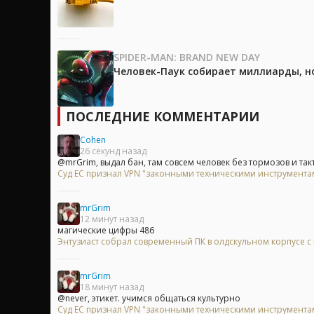
SPIDER-MAN: BRAND NEW DAY
Человек-Паук собирает миллиарды, но
ПОСЛЕДНИЕ КОММЕНТАРИИ
Cohen
26 секунд назад
@mrGrim, выдал бан, там совсем человек без тормозов и так
Суд ЕС признал VPN "законными техническими инструментам
mrGrim
12 минут назад
магические цифры 486
Энтузиаст собрал современный ПК в олдскульном корпусе с
mrGrim
18 минут назад
@never, этикет. учимся общаться культурно
Суд ЕС признал VPN "законными техническими инструментам