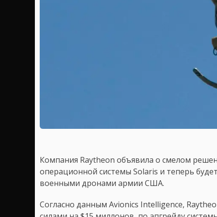
Компания Raytheon объявила о смелом решен
операционной системы Solaris и теперь буде
военными дронами армии США.
Согласно данным Avionics Intelligence, Rayt
силами на $15 миллонов, по апгрейду системы