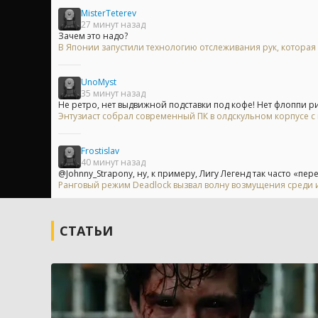
MisterTeterev
27 минут назад
Зачем это надо?
В Японии запустили технологию отслеживания рук, которая 
UnoMyst
35 минут назад
Не ретро, нет выдвижной подставки под кофе! Нет флоппи ри
Энтузиаст собрал современный ПК в олдскульном корпусе с
Frostislav
40 минут назад
@Johnny_Strapony, ну, к примеру, Лигу Легенд так часто «пер
Ранговый режим Deadlock вызвал волну возмущения среди 
СТАТЬИ