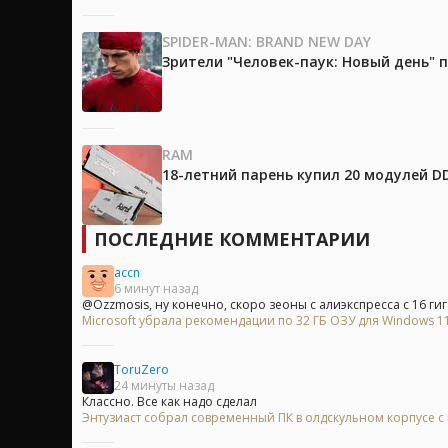
SPIDER-MAN: BRAND NEW DAY
Зрители "Человек-паук: Новый день"
RAM
18-летний парень купил 20 модулей D
ПОСЛЕДНИЕ КОММЕНТАРИИ
accn
6 минут назад
@Ozzmosis, ну конечно, скоро зеоны с алиэкспресса с 16 гиг
Microsoft убрала рекомендации по 32 ГБ ОЗУ для Windows 11 
ToruZero
24 минуты назад
Классно. Все как надо сделал
Энтузиаст собрал современный ПК в олдскульном корпусе с