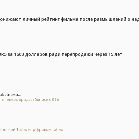
 понижают личный рейтинг фильма после размышлений о не
DR5 за 1600 долларов ради перепродажи через 15 лет
абайтами...
и теперь продаёт Surface с 8 ГБ
 кнопкой Turbo и цифровым табло