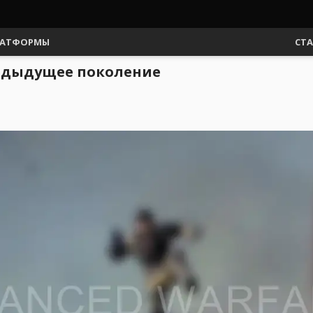
АТФОРМЫ
СТ
редыдущее поколение