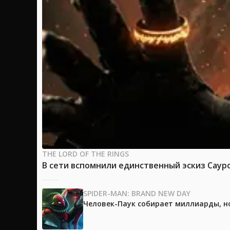
THE LORD OF THE RINGS
В сети вспомнили единственный эскиз Саур
SPIDER-MAN: BRAND NEW DAY
Человек-Паук собирает миллиарды, но