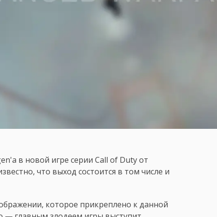
'а в новой игре серии Call of Duty от
известно, что выход состоится в том числе и
зображении, которое прикреплено к данной
то — главным злодеем игры выступит