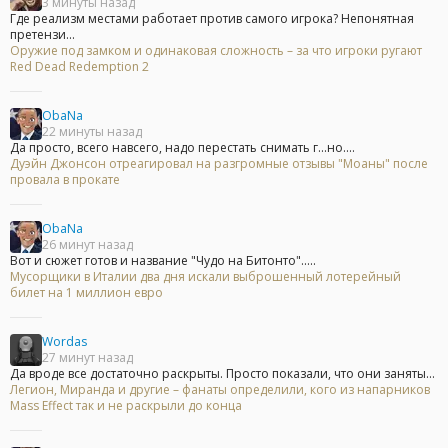
3 минуты назад
Где реализм местами работает против самого игрока? Непонятная
претензи...
Оружие под замком и одинаковая сложность – за что игроки ругают
Red Dead Redemption 2
ObaNa
22 минуты назад
Да просто, всего навсего, надо перестать снимать г...но....
Дуэйн Джонсон отреагировал на разгромные отзывы "Моаны" после
провала в прокате
ObaNa
26 минут назад
Вот и сюжет готов и название "Чудо на Битонто".....
Мусорщики в Италии два дня искали выброшенный лотерейный
билет на 1 миллион евро
Wordas
27 минут назад
Да вроде все достаточно раскрыты. Просто показали, что они заняты...
Легион, Миранда и другие – фанаты определили, кого из напарников
Mass Effect так и не раскрыли до конца