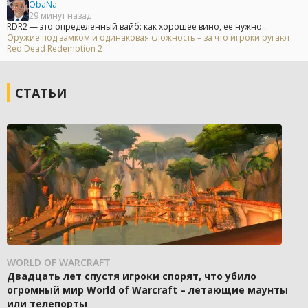
ObaNa
29 минут назад
RDR2 — это определенный вайб: как хорошее вино, ее нужно...
Оружие под замком и одинаковая сложность – за что игроки ругают
Red Dead Redemption 2
СТАТЬИ
WORLD OF WARCRAFT
Двадцать лет спустя игроки спорят, что убило
огромный мир World of Warcraft – летающие маунты
или телепорты