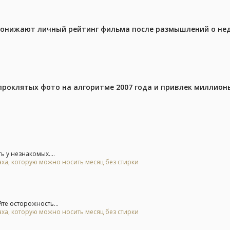
 понижают личный рейтинг фильма после размышлений о не
проклятых фото на алгоритме 2007 года и привлек миллио
 у незнакомых....
аха, которую можно носить месяц без стирки
те осторожность...
аха, которую можно носить месяц без стирки