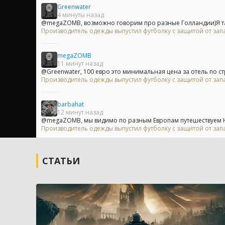
Greenwater
4 минуты назад
@megaZOMB, возможно говорим про разные Голландии)Я там
Производитель одежды выпустил футболку с защитой от зап
megaZOMB
11 минут назад
@Greenwater, 100 евро это минимальная цена за отель по стр
Производитель одежды выпустил футболку с защитой от зап
barbahat
12 минут назад
@megaZOMB, мы видимо по разным Европам путешествуем Ну
Производитель одежды выпустил футболку с защитой от зап
СТАТЬИ