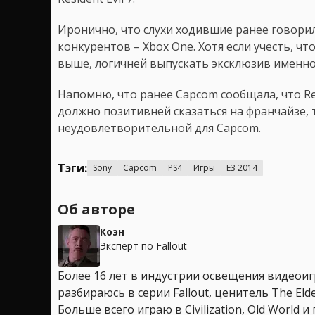
Иронично, что слухи ходившие ранее говорил
конкурентов – Xbox One. Хотя если учесть, ч
выше, логичней выпускать эксклюзив именно 
Напомню, что ранее Capcom сообщала, что Resi
должно позитивней сказаться на франчайзе, т
неудовлетворительной для Capcom.
Тэги:
Sony
Capcom
PS4
Игры
E3 2014
Об авторе
Коэн
Эксперт по Fallout
Более 16 лет в индустрии освещения видеоигр
разбираюсь в серии Fallout, ценитель The Elder
Больше всего играю в Civilization, Old World