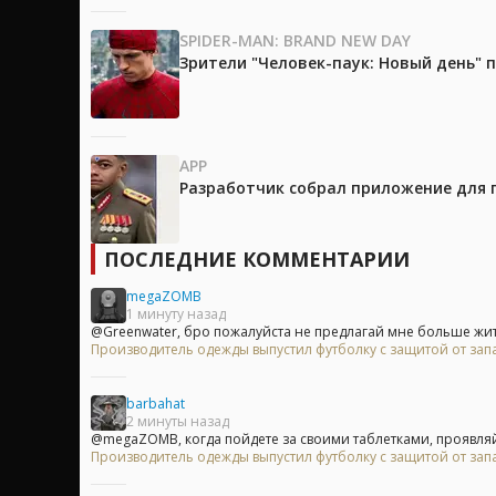
SPIDER-MAN: BRAND NEW DAY
Зрители "Человек-паук: Новый день"
APP
Разработчик собрал приложение для 
ПОСЛЕДНИЕ КОММЕНТАРИИ
megaZOMB
1 минуту назад
@Greenwater, бро пожалуйста не предлагай мне больше жить
Производитель одежды выпустил футболку с защитой от зап
barbahat
2 минуты назад
@megaZOMB, когда пойдете за своими таблетками, проявляй
Производитель одежды выпустил футболку с защитой от зап