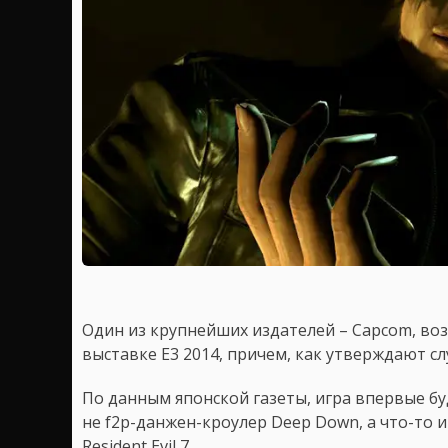
Один из крупнейших издателей – Capcom, во
выставке E3 2014, причем, как утверждают слу
По данным японской газеты, игра впервые бу
не f2p-данжен-кроулер Deep Down, а что-то ин
Resident Evil 7.