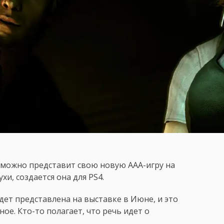
зможно представит свою новую AAA-игру на
хи, создается она для PS4.
дет представлена на выставке в Июне, и это
ое. Кто-то полагает, что речь идет о