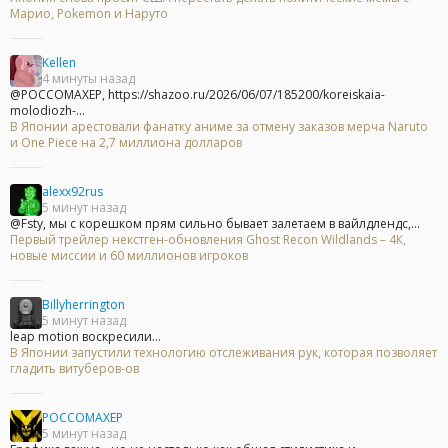
Марио, Pokemon и Наруто
Kellen
4 минуты назад
@POCCOMAXEP, https://shazoo.ru/2026/06/07/185200/koreiskaia-
molodiozh-...
В Японии арестовали фанатку аниме за отмену заказов мерча Naruto
и One Piece на 2,7 миллиона долларов
alexx92rus
5 минут назад
@Fsty, мы с корешком прям сильно бывает залетаем в вайлдлендс,...
Первый трейлер некстген-обновления Ghost Recon Wildlands – 4К,
новые миссии и 60 миллионов игроков
Billyherrington
5 минут назад
leap motion воскресили...
В Японии запустили технологию отслеживания рук, которая позволяет
гладить витуберов-ов
POCCOMAXEP
5 минут назад