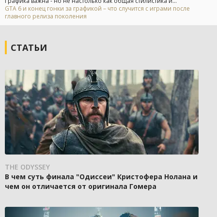
Графика важна - но не настолько как общая стилистика и...
GTA 6 и конец гонки за графикой – что случится с играми после
главного релиза поколения
СТАТЬИ
THE ODYSSEY
В чем суть финала "Одиссеи" Кристофера Нолана и
чем он отличается от оригинала Гомера