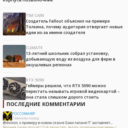
TIM CAIN
Создатель Fallout объяснил на примере
Толкина, почему аудитория отвергает новые
идеи из-за имени создателя
CLIMATE
13-летний школьник собрал установку,
добывающую воду из воздуха для ферм в
засушливых регионах
RTX 5090
Геймеры решили, что RTX 5090 можно
перестать называть игровой видеокартой –
она стала слишком дорого стоить
ПОСЛЕДНИЕ КОММЕНТАРИИ
POCCOMAXEP
2 минуты назад
@donion, к примеру в новом сезоне Баки папаня ГГ заставляет...
Япония снова просит США перестать делать политические мемы с