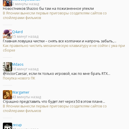
2 минуты назад
Новостников Shazoo бы там на пожизненное упекли
В Японии вынесли первые приговоры создателям сайтов со
спойлерами фильмов
Q4ard
15 минут назад
Главная ловушка чистки – снять все колпачки и напрочь забыть,...
Как правильно чистить механическую клавиатуру и не сойти с ума при
сборке
Mdaos
16 минут назад
@VictorCaesar, если пк только игровой, как по мне брать RTX...
Покупка нового ПК
Wargamer
43 минуты назад
Страшно представить что будет лет через 50 в этом плане...
В Японии вынесли первые приговоры создателям сайтов со
спойлерами фильмов
zecup