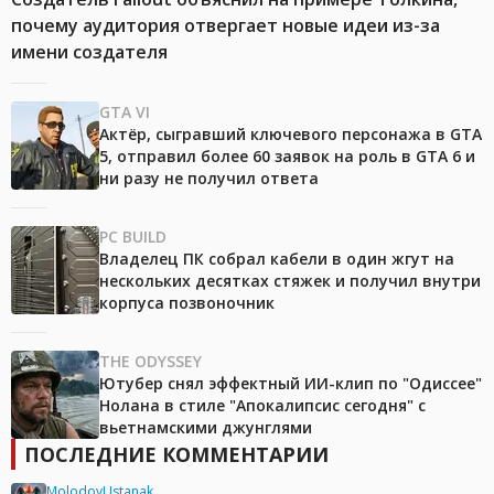
почему аудитория отвергает новые идеи из-за
имени создателя
GTA VI
Актёр, сыгравший ключевого персонажа в GTA
5, отправил более 60 заявок на роль в GTA 6 и
ни разу не получил ответа
PC BUILD
Владелец ПК собрал кабели в один жгут на
нескольких десятках стяжек и получил внутри
корпуса позвоночник
THE ODYSSEY
Ютубер снял эффектный ИИ-клип по "Одиссее"
Нолана в стиле "Апокалипсис сегодня" с
вьетнамскими джунглями
ПОСЛЕДНИЕ КОММЕНТАРИИ
MolodoyUstanak