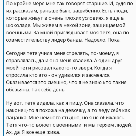
По крайне мере мне так говорят старшие. И, судя по
их рассказам, раньше было зашибенно. Есть люди,
которые живут в очень плохих условиях, я еще в
шоколаде. Мы живем в некой зоне, защищаемой
военными. За мной приглядывает моя тётя, она по
совместительству лидер банды. Надоело. Пока.
Сегодня тетя учила меня стрелять, по-моему, я
справлялась, да и она меня хвалила. А один друг
моей тёти рисовал какого-то зверя. Когда я
спросила кто это - он удивился и засмеялся.
Оказывается это смешно, что я не знаю кто такие
обезьяны. Так себе день.
Ну вот, тётя видела, как я пишу. Она сказала, что
наконец-то я похожа на девочку, а то веду себя как
пацанка. Мне немного стыдно, но я не обижаюсь.
Тётя что-то воюет с военными, и мы теряем людей.
Ах, да. Я все еще жива.