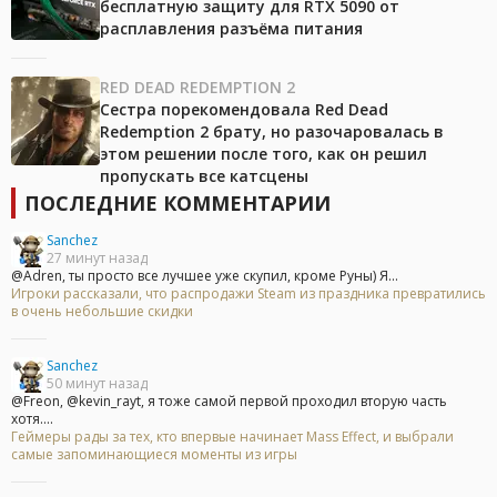
бесплатную защиту для RTX 5090 от
расплавления разъёма питания
RED DEAD REDEMPTION 2
Сестра порекомендовала Red Dead
Redemption 2 брату, но разочаровалась в
этом решении после того, как он решил
пропускать все катсцены
ПОСЛЕДНИЕ КОММЕНТАРИИ
Sanchez
27 минут назад
@Adren, ты просто все лучшее уже скупил, кроме Руны) Я...
Игроки рассказали, что распродажи Steam из праздника превратились
в очень небольшие скидки
Sanchez
50 минут назад
@Freon, @kevin_rayt, я тоже самой первой проходил вторую часть
хотя....
Геймеры рады за тех, кто впервые начинает Mass Effect, и выбрали
самые запоминающиеся моменты из игры