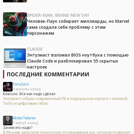
SPIDER-MAN: BRAND NEW DAY
Человек-Паук собирает миллиарды, но Marvel
сама создала себе проблему с этим
персонажем
CLAUDE
Энтузиаст взломал BIOS ноутбука с помощью
Claude Code и разблокировал 55 скрытых
настроек
ПОСЛЕДНИЕ КОММЕНТАРИИ
ToruZero
4 минуты назад
Классно. Все как надо сделал
Энтузиаст собрал современный ПК в олдскульном корпусе с кнопкой
Turbo и цифровым табло
MisterTeterev
7 минут назад
Зачем это надо?
В Японии запустили технологию отслеживания рук, которая позволяет