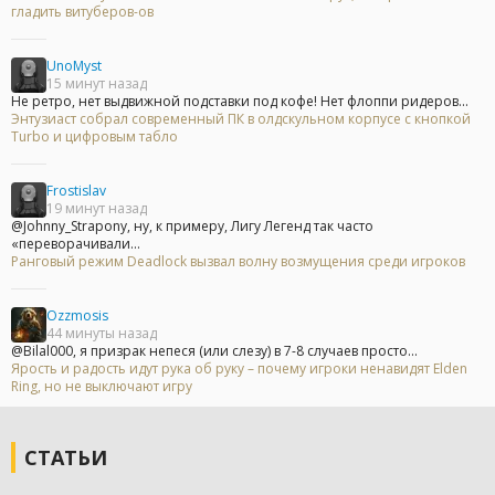
гладить витуберов-ов
UnoMyst
15 минут назад
Не ретро, нет выдвижной подставки под кофе! Нет флоппи ридеров...
Энтузиаст собрал современный ПК в олдскульном корпусе с кнопкой
Turbo и цифровым табло
Frostislav
19 минут назад
@Johnny_Strapony, ну, к примеру, Лигу Легенд так часто
«переворачивали...
Ранговый режим Deadlock вызвал волну возмущения среди игроков
Ozzmosis
44 минуты назад
@Bilal000, я призрак непеся (или слезу) в 7-8 случаев просто...
Ярость и радость идут рука об руку – почему игроки ненавидят Elden
Ring, но не выключают игру
СТАТЬИ