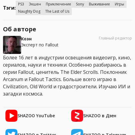
PS3
Экшен
Приключение
Sony
Выживание
Игры
Тэги:
Naughty Dog
The Last of Us
Об авторе
Главный редактор
Коэн
Эксперт по Fallout
Более 16 лет в индустрии освещения видеоигр, кино,
сериалов, науки и техники. Особенно разбираюсь в
серии Fallout, ценитель The Elder Scrolls. Поклонник
Arcanum и Fallout Tactics. Больше всего играю в
Civilization, Old World и градостроители. Изучаю ИИ и
загадки космоса.
SHAZOO YouTube
SHAZOO в Дзен
SHAZOO в Twitter
SHAZOO в Telegram