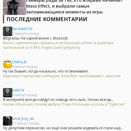
Геймеры рады за тех, кто впервые начинает
Mass Effect, и выбрали самые
запоминающиеся моменты из игры
ПОСЛЕДНИЕ КОММЕНТАРИИ
Serzhik0710
1 минуту назад
@Egrassa, На одной волне с shazoo))!
Много симпатичных героинь и необычный сеттинг в трейлере
тактической sci-fi RPG Angelic Dark Symphony
cheba_kl
6 минут назад
Ну так бывает, когда насильно, что-то впихивают.
Журналист пригрозил хейтерам "Колобка" проблемами с законом
lis9374
9 минут назад
В интернете всегда найдут по поводу чего ныть. Нолан всегда...
Нолан объяснил, почему выбрал Тома Холланда на роль в "Одиссее"
smal_boy_44
11 минут назад
Ну допустим перенесли, но ещё они решили издеваться стали над...