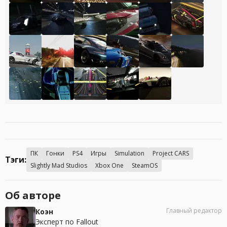
ПК
Гонки
PS4
Игры
Simulation
Project CARS
Тэги:
Slightly Mad Studios
Xbox One
SteamOS
Об авторе
Главный редактор
Коэн
Эксперт по Fallout