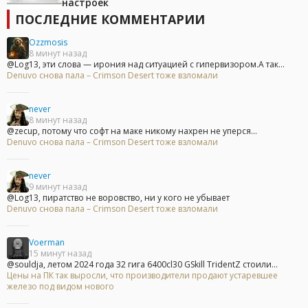
настроек
ПОСЛЕДНИЕ КОММЕНТАРИИ
Ozzmosis
8 минут назад
@Log13, эти слова — ирония над ситуацией с гипервизором.А так...
Denuvo снова пала – Crimson Desert тоже взломали
never
8 минут назад
@zecup, потому что софт на маке никому нахрен не уперся...
Denuvo снова пала – Crimson Desert тоже взломали
never
9 минут назад
@Log13, пиратство не воровство, ни у кого не убывает
Denuvo снова пала – Crimson Desert тоже взломали
Voerman
15 минут назад
@souldja, летом 2024 года 32 гига 6400cl30 GSkill TridentZ стоили...
Цены на ПК так выросли, что производители продают устаревшее
железо под видом нового