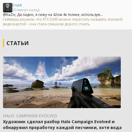
Crut4
30 минут назад
@KaZiv, Да ладно, я сижу на 42ом 4к телике, использую...
Геймеры решили, что RTX 5090 можно перестать называть игровой
видеокартой – она стала слишком дорого стоить
СТАТЬИ
HALO: CAMPAIGN EVOLVED
Художник сделал разбор Halo Campaign Evolved и
обнаружил проработку каждой песчинки, хотя вода