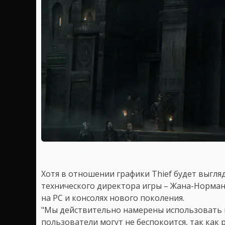
Хотя в отношении графики Thief будет выгляд
технического директора игры – Жана-Норман
на PC и консолях нового поколения.
"Мы действительно намерены использовать 
пользователи могут не беспокоится, так как 