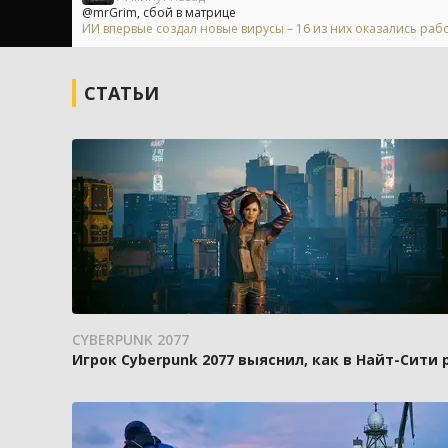
@mrGrim, сбой в матрице
ИИ впервые создал новые вирусы – 16 из них оказались ра
СТАТЬИ
CYBERPUNK 2077
Игрок Cyberpunk 2077 выяснил, как в Найт-Сити