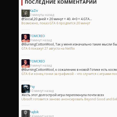
ПОСЛЕДНИЕ КОММЕНТАРИИ
KaZiv
3 минуты назад
@Social,20 дней + 20 минут = 40. 4+0 = 4.GTA...
Возможно, показ GTA 6 продлится 20 минут
TOMCREO
9 минут назад
@BurningCottonWool, Так у меня изначально такие мысли были
GTA 6 покажут 27 августа на Netflix
TOMCREO
9 минут назад
@BurningCottonWool, к сожалению в новой Готике есть косяк,
GTA 6 и конец гонки за графикой – что случится с играми п
Psy
10 минут назад
Жесть этот долгострой игра переплюнула почти всех
Ubisoft готовится заново анонсировать Beyond Good and Evi
hajbik
14 минут назад