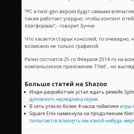
"PC и next-gen версии будут самыми впечатл
также работает усердно, чтобы контент и ге
платформах",- говорит Буччи.
Что касается старых консолей, то очевидно, 
возможно не только графикой.
Релиз состоится 25-го Февраля 2014-го на все
компаньонское приложение Thief… но выгляд
Больше статей на Shazoo
Инди-разработчик устал ждать ремейк Splin
духовного наследника серии
В сеть утекло более 4 часов геймплея
игры 
Square Enix намекнула на продолжение Nier
попытается впихнуть им какой-нибудь мер