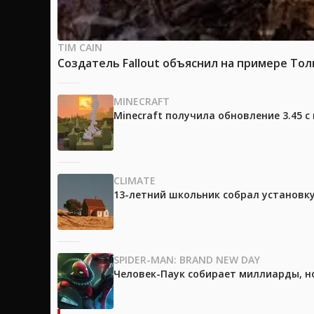
TIM CAIN
Создатель Fallout объяснил на примере Тол
MINECRAFT
Minecraft получила обновление 3.45 
CLIMATE
13-летний школьник собрал установк
SPIDER-MAN: BRAND NEW DAY
Человек-Паук собирает миллиарды, но