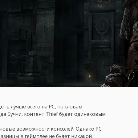
еть лучше всего на PC, по словам
да Буччи, контент Thief будет одинаковым
новые возможности консолей. Однако PC
разницы в геймплее не будет никакой."