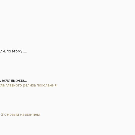
, по этому.....
 если выреза...
осле главного релиза поколения
l 2 с новым названием