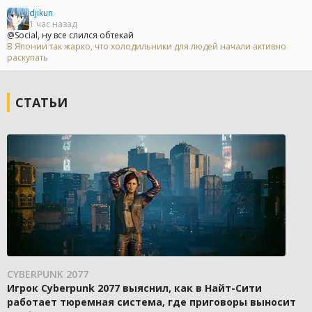
djikun
1 час назад
@Social, ну все слился обтекай
В Японии так жарко, что холодильники для людей начали активно
раскупать
СТАТЬИ
CYBERPUNK 2077
Игрок Cyberpunk 2077 выяснил, как в Найт-Сити
работает тюремная система, где приговоры выносит