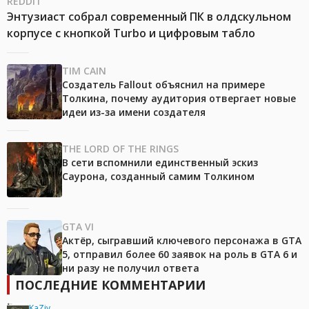
REDDIT
Энтузиаст собрал современный ПК в олдскульном
корпусе с кнопкой Turbo и цифровым табло
TIM CAIN
Создатель Fallout объяснил на примере
Толкина, почему аудитория отвергает новые
идеи из-за имени создателя
THE LORD OF THE RINGS
В сети вспомнили единственный эскиз
Саурона, созданный самим Толкином
GTA VI
Актёр, сыгравший ключевого персонажа в GTA
5, отправил более 60 заявок на роль в GTA 6 и
ни разу не получил ответа
ПОСЛЕДНИЕ КОММЕНТАРИИ
KaZiv