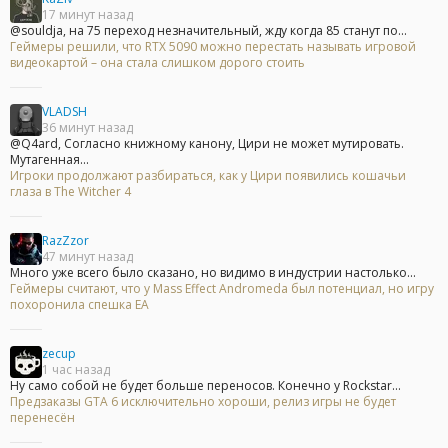
17 минут назад
@souldja, на 75 переход незначительный, жду когда 85 станут по...
Геймеры решили, что RTX 5090 можно перестать называть игровой
видеокартой – она стала слишком дорого стоить
VLADSH
36 минут назад
@Q4ard, Согласно книжному канону, Цири не может мутировать.
Мутагенная...
Игроки продолжают разбираться, как у Цири появились кошачьи
глаза в The Witcher 4
RazZzor
47 минут назад
Много уже всего было сказано, но видимо в индустрии настолько...
Геймеры считают, что у Mass Effect Andromeda был потенциал, но игру
похоронила спешка EA
zecup
1 час назад
Ну само собой не будет больше переносов. Конечно у Rockstar...
Предзаказы GTA 6 исключительно хороши, релиз игры не будет
перенесён