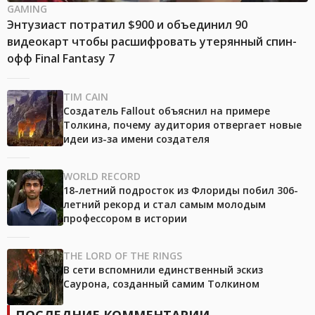
GAMING
Энтузиаст потратил $900 и объединил 90
видеокарт чтобы расшифровать утерянный спин-
офф Final Fantasy 7
TIM CAIN
Создатель Fallout объяснил на примере
Толкина, почему аудитория отвергает новые
идеи из-за имени создателя
WORLD RECORD
18-летний подросток из Флориды побил 306-
летний рекорд и стал самым молодым
профессором в истории
THE LORD OF THE RINGS
В сети вспомнили единственный эскиз
Саурона, созданный самим Толкином
ПОСЛЕДНИЕ КОММЕНТАРИИ