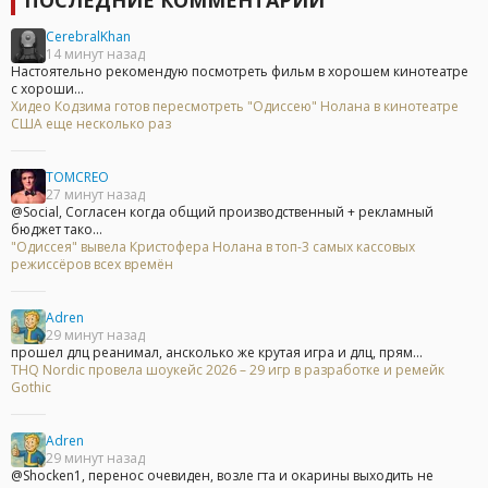
CerebralKhan
14 минут назад
Настоятельно рекомендую посмотреть фильм в хорошем кинотеатре
с хороши...
Хидео Кодзима готов пересмотреть "Одиссею" Нолана в кинотеатре
США еще несколько раз
TOMCREO
27 минут назад
@Social, Согласен когда общий производственный + рекламный
бюджет тако...
"Одиссея" вывела Кристофера Нолана в топ-3 самых кассовых
режиссёров всех времён
Adren
29 минут назад
прошел длц реанимал, ансколько же крутая игра и длц, прям...
THQ Nordic провела шоукейс 2026 – 29 игр в разработке и ремейк
Gothic
Adren
29 минут назад
@Shocken1, перенос очевиден, возле гта и окарины выходить не