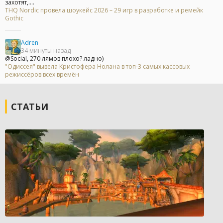
захотят,....
THQ Nordic провела шоукейс 2026 – 29 игр в разработке и ремейк
Gothic
Adren
34 минуты назад
@Social, 270 лямов плохо? ладно)
"Одиссея" вывела Кристофера Нолана в топ-3 самых кассовых
режиссёров всех времён
СТАТЬИ