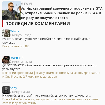
GTA VI
Актёр, сыгравший ключевого персонажа в GTA
5, отправил более 60 заявок на роль в GTA 6 и
ни разу не получил ответа
ПОСЛЕДНИЕ КОММЕНТАРИИ
Mdaos
1 минуту назад
@VictorCaesar, ну это дело житейское, лично меня жаба давит
столько....
Покупка нового ПК
Drakula13
2 минуты назад
@POCCOMAXEP, объективно единственным реальным источником
упомянутого...
В Японии арестовали фанатку аниме за отмену заказов мерча Naruto
и One Piece на 2,7 миллиона долларов
Abby
7 минут назад
Ну хотя бы для онлайн-игр могли бы диски оставить. Хочется...
Глава Take-Two заявил, что диски больше не имеют смысла на фоне
отказа PlayStation от них