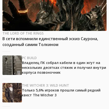
THE LORD OF THE RINGS
В сети вспомнили единственный эскиз Саурона,
созданный самим Толкином
PC BUILD
Владелец ПК собрал кабели в один жгут на
нескольких десятках стяжек и получил внутри
корпуса позвоночник
THE WITCHER 3: WILD HUNT
Только 5,6% игроков прошли самый редкий
квест The Witcher 3