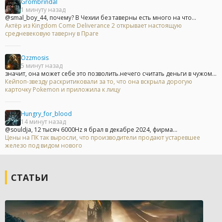
Grombrindal
1 минуту назад
@smal_boy_44, почему? В Чехии без таверны есть много на что...
Актёр из Kingdom Come Deliverance 2 открывает настоящую
средневековую таверну в Праге
Ozzmosis
5 минут назад
значит, она может себе это позволить.нечего считать деньги в чужом...
Кейпоп-звезду раскритиковали за то, что она вскрыла дорогую
карточку Pokemon и приложила к лицу
Hungry_for_blood
14 минут назад
@souldja, 12 тысяч 6000Hz я брал в декабре 2024, фирма...
Цены на ПК так выросли, что производители продают устаревшее
железо под видом нового
СТАТЬИ