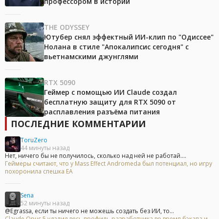
профессором в истории
THE ODYSSEY
Ютубер снял эффектный ИИ-клип по "Одиссее"
Нолана в стиле "Апокалипсис сегодня" с
вьетнамскими джунглями
RTX 5090
Геймер с помощью ИИ Claude создал
бесплатную защиту для RTX 5090 от
расплавления разъёма питания
ПОСЛЕДНИЕ КОММЕНТАРИИ
ToruZero
44 минуты назад
Нет, ничего бы не получилось, сколько над ней не работай....
Геймеры считают, что у Mass Effect Andromeda был потенциал, но игру
похоронила спешка EA
Sena
52 минуты назад
@Egrassa, если ты ничего не можешь создать без ИИ, то...
Claude Opus 5 удалил весь профиль разработчика во время бэкапа и