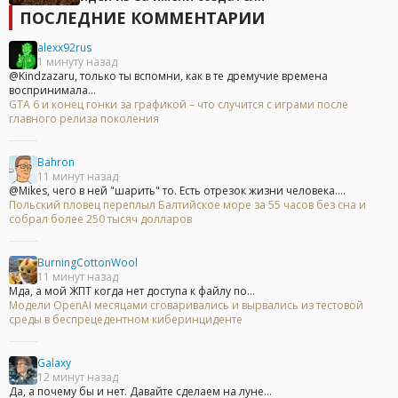
ПОСЛЕДНИЕ КОММЕНТАРИИ
alexx92rus
1 минуту назад
@Kindzazaru, только ты вспомни, как в те дремучие времена
воспринимала...
GTA 6 и конец гонки за графикой – что случится с играми после
главного релиза поколения
Bahron
11 минут назад
@Mikes, чего в ней "шарить" то. Есть отрезок жизни человека....
Польский пловец переплыл Балтийское море за 55 часов без сна и
собрал более 250 тысяч долларов
BurningCottonWool
11 минут назад
Мда, а мой ЖПТ когда нет доступа к файлу по...
Модели OpenAI месяцами сговаривались и вырвались из тестовой
среды в беспрецедентном киберинциденте
Galaxy
12 минут назад
Да, а почему бы и нет. Давайте сделаем на луне...