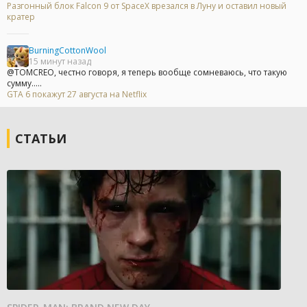
Разгонный блок Falcon 9 от SpaceX врезался в Луну и оставил новый
кратер
BurningCottonWool
15 минут назад
@TOMCREO, честно говоря, я теперь вообще сомневаюсь, что такую
сумму.....
GTA 6 покажут 27 августа на Netflix
СТАТЬИ