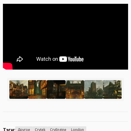
Тэги:
Другое
Crytek
CryEngine
London