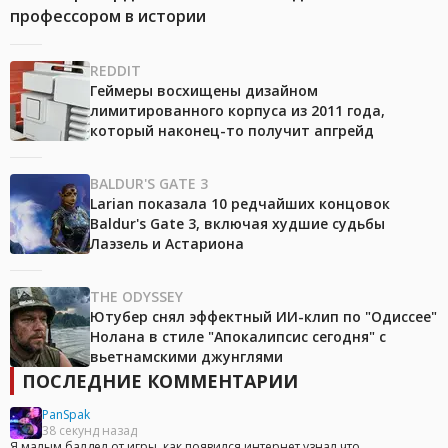
профессором в истории
REDDIT
Геймеры восхищены дизайном
лимитированного корпуса из 2011 года,
который наконец-то получит апгрейд
BALDUR'S GATE 3
Larian показала 10 редчайших концовок
Baldur's Gate 3, включая худшие судьбы
Лаэзель и Астариона
THE ODYSSEY
Ютубер снял эффектный ИИ-клип по "Одиссее"
Нолана в стиле "Апокалипсис сегодня" с
вьетнамскими джунглями
ПОСЛЕДНИЕ КОММЕНТАРИИ
PanSpak
38 секунд назад
Я малым балдел от игры, как появился интернет узнал что...