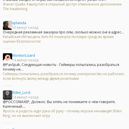
Фанат Quake 4 выпустил в открытый доступ отмененное дополнение
The Awakening
vplanida
10 минут назад
Очередная рекламная заказуха про ллм, сколько можно (не в адрес...
Китайская ИИ-модель Kimi K3 покинула тестовую среду во время
оценки безопасности
MonitorLizard
14 минут назад
@PanSpak, Следующая новость - Геймеры попытались разобраться
почему не...
Геймеры попытались разобраться почему электричество не работает,
если воткнуть вилку между двумя розетками
Elden_Lord
14 минут назад
@POCCOMAXEP, Должно. Вы опять не понимаете о чём говорите.
Калеченый....
Ярость и радость идут рука об руку – почему игроки ненавидят Elden
Ring, но не выключают игру