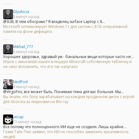
Glyukoza
8 минут назад
@SUB, В чём обосрамс? Я владелец surface Laptop с 8...
Microsoft оптимизирует Windows 11 для систем с 8 ГБ оперативной
памяти на фоне дефицита
Mikhail_777
8 минут назад
Хорошее здоровье, здравый ум - банальные вещи которые часто не...
Игрок с амнезией нашёл в пещере Minecraft собственную табличку и
не смог вспомнить, что его так напугало
NedPod
9 минут назад
@VirgoFox, все может быть. Понимаю тема для вас больная. Мы...
Вы знали, что Sony зарабатывает на каждом проданном диске с игрой
для Xbox из-за лицензии на Blu-ray
zecup
15 минут назад
Все потому что полноценного ИИ еще не создали. Лишь крайне...
Глава Take-Two заявил, что ИИ не способен заменить креативность
людей