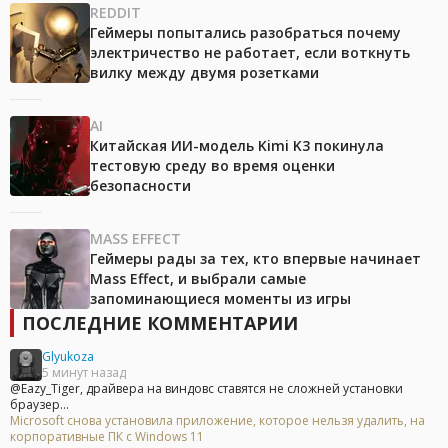
REDDIT
Геймеры попытались разобраться почему
электричество не работает, если воткнуть
вилку между двумя розетками
AI
Китайская ИИ-модель Kimi K3 покинула
тестовую среду во время оценки
безопасности
MASS EFFECT
Геймеры рады за тех, кто впервые начинает
Mass Effect, и выбрали самые
запоминающиеся моменты из игры
ПОСЛЕДНИЕ КОММЕНТАРИИ
Glyukoza
5 минут назад
@Eazy_Tiger, драйвера на виндовс ставятся не сложней установки
браузер...
Microsoft снова установила приложение, которое нельзя удалить, на
корпоративные ПК с Windows 11