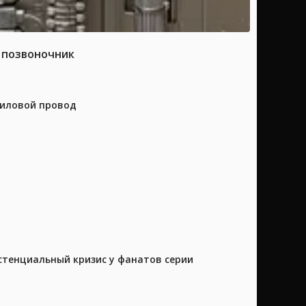
а позвоночник
силовой провод
истенциальный кризис у фанатов серии