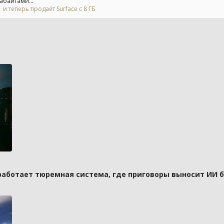
абайтами...
и теперь продаёт Surface с 8 ГБ
 работает тюремная система, где приговоры выносит ИИ 