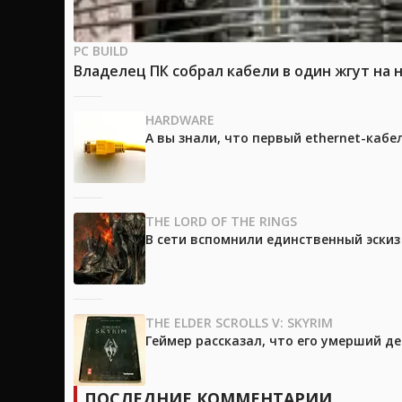
PC BUILD
Владелец ПК собрал кабели в один жгут на 
HARDWARE
А вы знали, что первый ethernet-каб
THE LORD OF THE RINGS
В сети вспомнили единственный эски
THE ELDER SCROLLS V: SKYRIM
Геймер рассказал, что его умерший д
ПОСЛЕДНИЕ КОММЕНТАРИИ