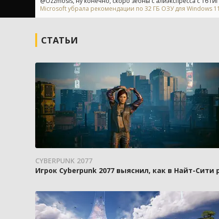
@Ozzmosis, ну конечно, скоро зеоны с алиэкспресса с 16 гиг
Microsoft убрала рекомендации по 32 ГБ ОЗУ для Windows 11 
СТАТЬИ
CYBERPUNK 2077
Игрок Cyberpunk 2077 выяснил, как в Найт-Сити