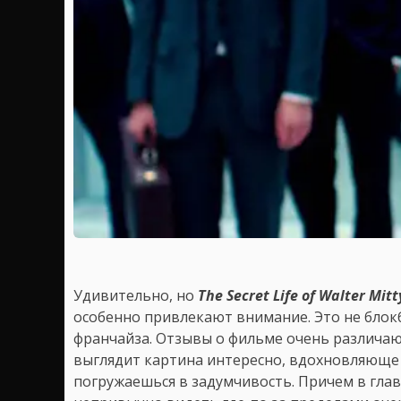
Удивительно, но
The Secret Life of Walter Mit
особенно привлекают внимание. Это не блокб
франчайза. Отзывы о фильме очень различаютс
выглядит картина интересно, вдохновляюще и
погружаешься в задумчивость. Причем в глав