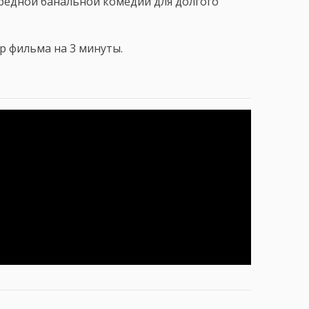
редной банальной комедии для долгого
р фильма на 3 минуты.