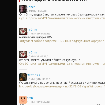
Cohen
9 минут назад
@mrGrim, выдал бан, там совсем человек без тормозов и так
Суд ЕС признал VPN "законными техническими инструментам
mrGrim
21 минуту назад
магические цифры 486
Энтузиаст собрал современный ПК в олдскульном корпусе с
mrGrim
27 минут назад
@never, этикет. учимся общаться культурно
Суд ЕС признал VPN "законными техническими инструментам
Ozzmosis
32 минуты назад
@accn, ничего про зионы не знаю. Рассуждаю логично, если с
Microsoft убрала рекомендации по 32 ГБ ОЗУ для Windows 11 
accn
41 минуту назад