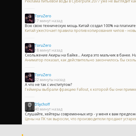
Реклама питьевой воды в Cyberpunk 2077 уже не выглядит ка
ToruZero
17 минут назад
Всю свою техническую мощь Китай создал 100% на плагиате. 
Китай ужесточает правила против копирования чипов – нов
ToruZero
18 минут назад
Скольжение Акиры на байке... Акира это мальчик в банке. На.
Аниматор показал, как действительно закончилось бы скол
ToruZero
22 минуты назад
А что не так с институтом?
Геймеры выбрали фракцию Fallout, к которой бы они примк
DSychoff
40 минут назад
Слушайте, хейтеры современных игр - у меня к вам предложе
Цены на ПК так выросли, что производители продают устар