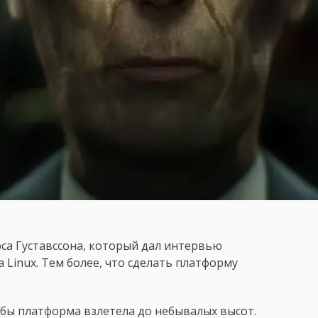
са Густавссона, который дал интервью
 Linux. Тем более, что сделать платформу
обы платформа взлетела до небывалых высот.