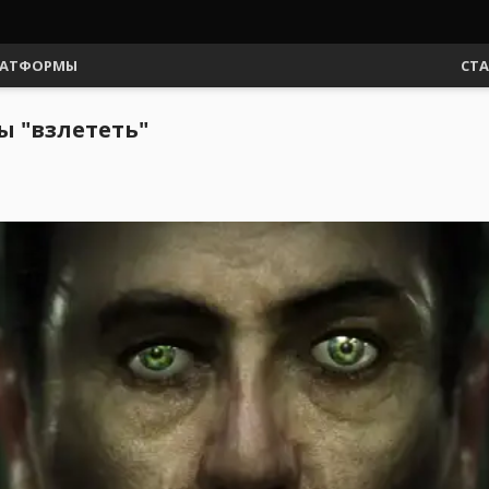
АТФОРМЫ
СТ
бы "взлететь"