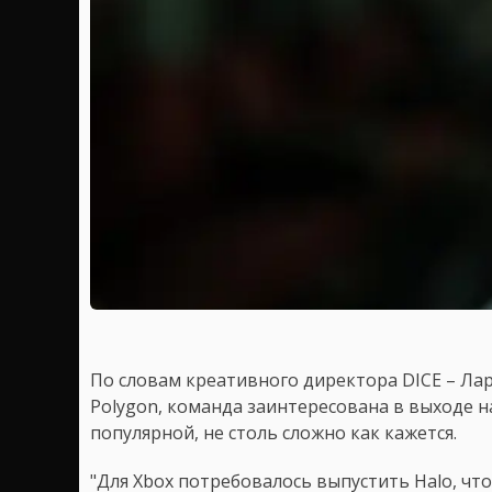
По словам креативного директора DICE – Лар
Polygon, команда заинтересована в выходе на
популярной, не столь сложно как кажется.
"Для Xbox потребовалось выпустить Halo, чт