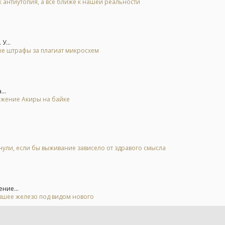
к антиутопия, а всё ближе к нашей реальности
У...
ые штрафы за плагиат микросхем
..
ьжение Акиры на байке
нули, если бы выживание зависело от здравого смысла
ние...
евшее железо под видом нового