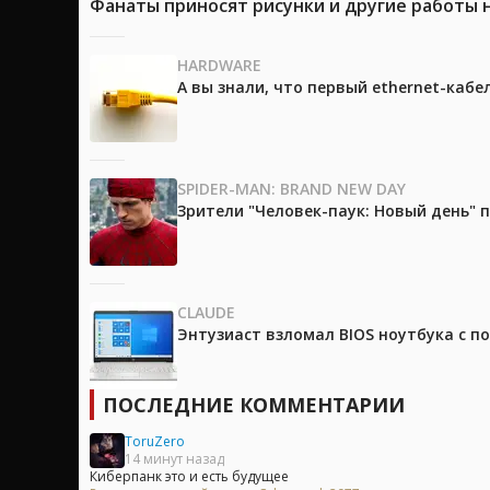
Фанаты приносят рисунки и другие работы 
HARDWARE
А вы знали, что первый ethernet-каб
SPIDER-MAN: BRAND NEW DAY
Зрители "Человек-паук: Новый день"
CLAUDE
Энтузиаст взломал BIOS ноутбука с п
ПОСЛЕДНИЕ КОММЕНТАРИИ
ToruZero
14 минут назад
Киберпанк это и есть будущее