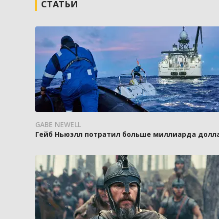
СТАТЬИ
GABE NEWELL
Гейб Ньюэлл потратил больше миллиарда доллар